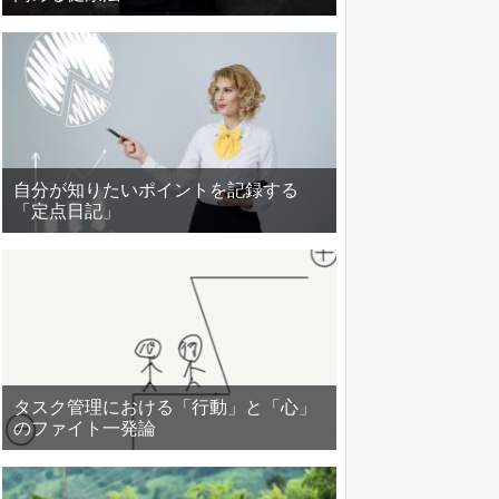
自分が知りたいポイントを記録する
「定点日記」
タスク管理における「行動」と「心」
のファイト一発論