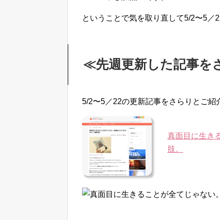
ということで気を取り直して5/2〜5／
≪先週更新した記事を
5/2〜5／22の更新記事をさらりとご紹
真面目に生き
肢。