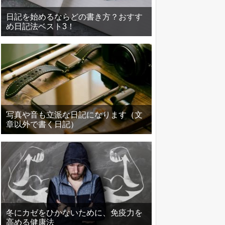
日記を始めるならどの書き方？おすす
め日記法ベスト3！
写真や音も立派な日記になります（文
章以外で書く日記）
冬にカゼをひかないために、免疫力を
高める健康法