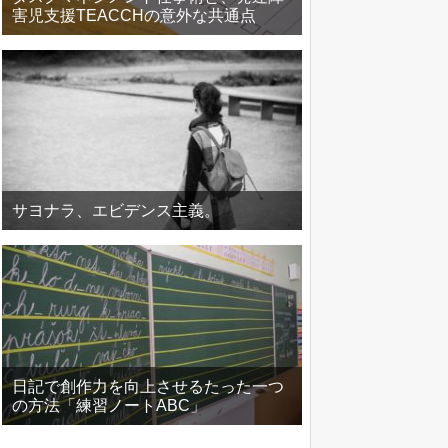
害児支援TEACCHの意外な共通点
サヨナラ、エビデンス主義。
日記で創作力を向上させるたった一つ
の方法「練習ノートABC」