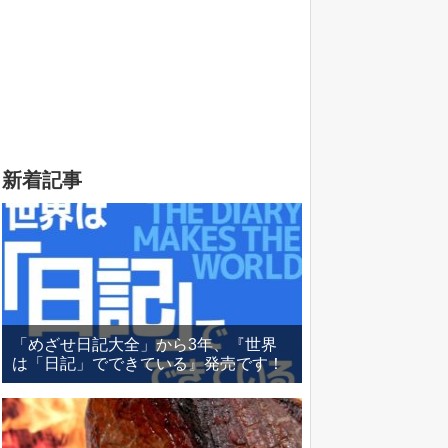
新着記事
「めざせ日記大全」から3年、『世界
は「日記」でできている』発売です！