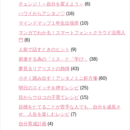
チェンジ！～自分を変えよう～
(6)
ハワイからアシタノ♡
(16)
マインドマップ１年生出張所
(10)
マンガでわかる！スマートフォン＋クラウド活用入
門
(6)
人前で話すときのヒント
(9)
前進する為の「ミス」と「学び」
(38)
夢見るリアリストの熱情
(43)
小さく踏み出す！アシタノミニ処方箋
(60)
明日のスイッチを押すレシピ
(25)
目からウロコの子育てレシピ
(15)
目標をたてることが苦手な人でも、自分を成長さ
せ、人生を楽しむレシピ
(7)
自分育成計画
(4)