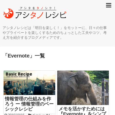
アシタノレシピは「明日を楽しく！」をモットーに、日々の仕事
やプライベートを楽しくするためのちょっとした工夫やコツ、考
え方を紹介するブログメディアです。
「
Evernote
」
一覧
情報管理の仕組みを作
ろう ー 情報管理のベー
メモを活かすためには
シックレシピ
『Evernote』をシンプ