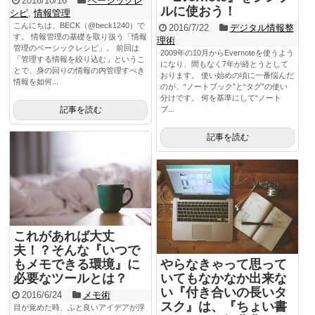
2016/10/16
ベーシックレ
ルに使おう！
シピ
,
情報管理
こんにちは、BECK（@beck1240）で
2016/7/22
デジタル情報整
す。 情報管理の基礎を取り扱う「情報
理術
管理のベーシックレシピ」。 前回は
2009年の10月からEvernoteを使うよう
「管理する情報を絞り込む」というこ
になり、間もなく7年が経とうとして
とで、身の回りの情報の内管理すべき
おります。 使い始めの頃に一番悩んだ
情報を如何...
のが、“ノートブック”と“タグ”の使い
分けです。 何を基準にして“ノート
記事を読む
ブ...
記事を読む
これがあれば大丈
夫！？そんな『いつで
もメモできる環境』に
やらなきゃって思って
必要なツールとは？
いてもなかなか出来な
い『付き合いの長いタ
2016/6/24
メモ術
スク』は、『ちょい書
目が覚めた時、ふと良いアイデアが浮