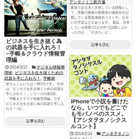
アシタノミニ処方箋
家族である夫と共有している情報とし
て、実家の家族や勤務先の連絡先を記
載している緊急連絡先リストや、お互
いの予定などがあります。 最近、共有
している情報で2人の中で話題に上が
ったのが、「行きたいと...
ビジネスを生き抜く為
記事を読む
の武器を手に入れろ！
−手帳＆クラウド情報管
理編
2014/3/17
デジタル情報整
理術
,
ビジネスを生き抜くための
武器を手に入れろ！
,
手帳術
皆さんこんにちは！BECKです。 今回
は「ビジネスを生き抜くための武器を
手に入れろ！」シリーズの第2回、
「手帳＆クラウド情報管理編」です。
iPhoneで小説を書けた
ビジネスを生き抜く為の武器を手に入
なら。いつでもどこで
れろ！−仕...
もモバノベのススメ。
【アシタヲタノシクス
記事を読む
ルコント】
2014/2/14
アシタヲタノシ