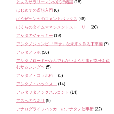
とあるサラリーマンの試行錯誤
(18)
はじめての瞑想入門
(6)
ぱうぜセンセのコメントボックス
(48)
ぼくらのタイムマネジメントストーリー
(20)
アシタのジャッキー
(19)
アシタノジュンビ 「幸せ」な未来を作る下準備
(7)
アシタノラボ
(56)
アシタノロード〜なんでもないような事が幸せを産
むサムシング〜
(5)
アシタノ・コラボ術！
(5)
アシタノ・ハックス！
(14)
アシタヲタノシクスルコント
(14)
アスへのウネリ
(5)
アナログライフハッカーのアナタノ仕事術
(22)