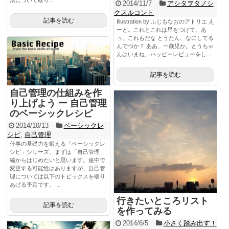
2014/11/7
アシタヲタノシ
クスルコント
記事を読む
Illustration by ふじもなおのアトリエ え
ーと。これとこれは星をつけて。あ
っ、これもだな とうたん、なにしてる
んでつか？ ああ、一歳児か。とうちゃ
んはいまね、ハッピーレビューをし...
記事を読む
自己管理の仕組みを作
り上げよう ー 自己管理
のベーシックレシピ
2014/10/13
ベーシックレ
シピ
,
自己管理
仕事の基礎力を鍛える「ベーシックレ
シピ」シリーズ、まずは「自己管理」
編からはじめたいと思います。途中で
変更する可能性はありますが、自己管
理については以下のトピックスを取り
あげる予定です。 ...
行きたいところリスト
記事を読む
を作ってみる
2014/6/5
小さく踏み出す！