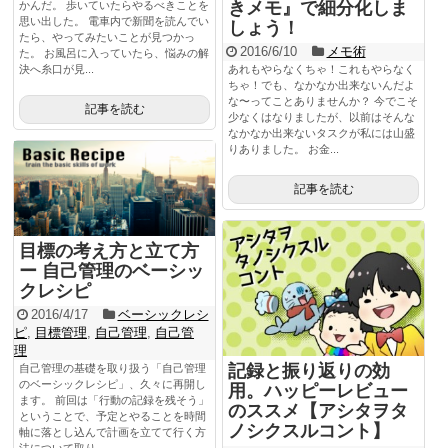
きメモ』で細分化しま
かんだ。 歩いていたらやるべきことを
思い出した。 電車内で新聞を読んでい
しょう！
たら、やってみたいことが見つかっ
2016/6/10
メモ術
た。 お風呂に入っていたら、悩みの解
決へ糸口が見...
あれもやらなくちゃ！これもやらなく
ちゃ！でも、なかなか出来ないんだよ
な〜ってことありませんか？ 今でこそ
記事を読む
少なくはなりましたが、以前はそんな
なかなか出来ないタスクが私には山盛
りありました。 お金...
記事を読む
目標の考え方と立て方
ー 自己管理のベーシッ
クレシピ
2016/4/17
ベーシックレシ
ピ
,
目標管理
,
自己管理
,
自己管
理
記録と振り返りの効
自己管理の基礎を取り扱う「自己管理
のベーシックレシピ」、久々に再開し
用。ハッピーレビュー
ます。 前回は「行動の記録を残そう」
のススメ【アシタヲタ
ということで、予定とやることを時間
ノシクスルコント】
軸に落とし込んで計画を立てて行く方
法について取り...