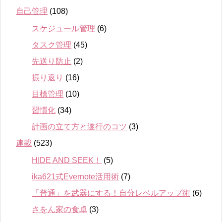
自己管理
(108)
スケジュール管理
(6)
タスク管理
(45)
先送り防止
(2)
振り返り
(16)
目標管理
(10)
習慣化
(34)
計画の立て方と遂行のコツ
(3)
連載
(523)
HIDE AND SEEK！
(5)
ika621式Evernote活用術
(7)
「普通」を武器にする！自分レベルアップ術
(6)
さをん家の食卓
(3)