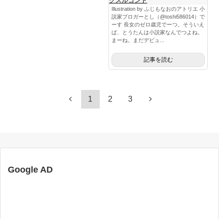
クスルコント
Illustration by ふじもなおのアトリエ 小
説家ブロガーとし（@toshi586014）で
ーす 長女のゼロ歳児でーつ。そういえ
ば、とうたんは小説家なんでつよね。
まーね。まだデビュ...
記事を読む
1
2
3
Google AD