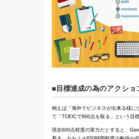
■目標達成の為のアクショ
例えば「海外でビジネスが出来る様に
て「TOEICで800点を取る」という
現在600点程度の実力だとすると、Go
着き、おおよそ650時間程度の勉強が