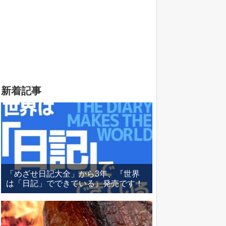
新着記事
「めざせ日記大全」から3年、『世界
は「日記」でできている』発売です！