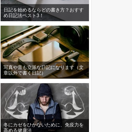
日記を始めるならどの書き方？おすす
め日記法ベスト3！
写真や音も立派な日記になります（文
章以外で書く日記）
冬にカゼをひかないために、免疫力を
高める健康法