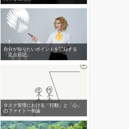
自分が知りたいポイントを記録する
「定点日記」
タスク管理における「行動」と「心」
のファイト一発論