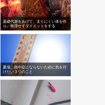
基礎代謝をあげて、太りにくい体を作
り、無理せずダイエットをする
夏場、熱中症にならないために気を付
けたい３つのこと