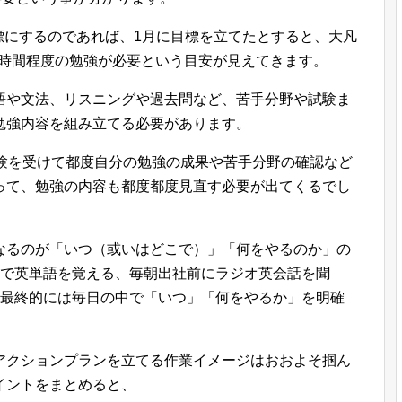
を目標にするのであれば、1月に目標を立てたとすると、大凡
で2時間程度の勉強が必要という目安が見えてきます。
語や文法、リスニングや過去問など、苦手分野や試験ま
勉強内容を組み立てる必要があります。
試験を受けて都度自分の勉強の成果や苦手分野の確認など
って、勉強の内容も都度都度見直す必要が出てくるでし
なるのが「いつ（或いはどこで）」「何をやるのか」の
車で英単語を覚える、毎朝出社前にラジオ英会話を聞
ど最終的には毎日の中で「いつ」「何をやるか」を明確
アクションプランを立てる作業イメージはおおよそ掴ん
イントをまとめると、