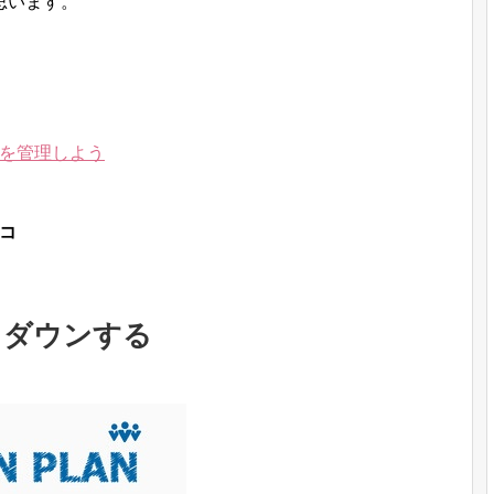
思います。
を管理しよう
コ
クダウンする