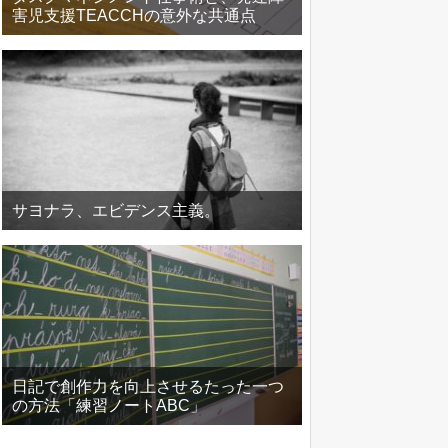
害児支援TEACCHの意外な共通点
サヨナラ、エビデンス主義。
日記で創作力を向上させるたった一つ
の方法「練習ノートABC」