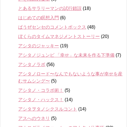
とあるサラリーマンの試行錯誤
(18)
はじめての瞑想入門
(6)
ぱうぜセンセのコメントボックス
(48)
ぼくらのタイムマネジメントストーリー
(20)
アシタのジャッキー
(19)
アシタノジュンビ 「幸せ」な未来を作る下準備
(7)
アシタノラボ
(56)
アシタノロード〜なんでもないような事が幸せを産
むサムシング〜
(5)
アシタノ・コラボ術！
(5)
アシタノ・ハックス！
(14)
アシタヲタノシクスルコント
(14)
アスへのウネリ
(5)