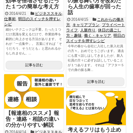
効率を倍増させるたっ
の振る舞い方を改めた
た１つの簡単な考え方
ら人生の歯車が回った
話
2014/4/21
ビジネススキル
,
仕事術
,
明日のスイッチを押すレ
2014/4/15
これからの働き
シピ
方
,
キャリアプラン
,
プライベート
細かいテクニックは不要。たった１つ
ライフ
,
人脈作り
,
休日の過ごし
だけ意識を変えるだけで、作業効率を
方・趣味
,
働く・キャリア
,
明日の
劇的に向上させる方法があります。 そ
スイッチを押すレシピ
れが「一点集中」。 言葉にすれば「そ
今年の春から会社に入社した新入社員
うだろう、そうだとも」と思われるか
の方々。おめでとうございます。 過去
もしれません。...
にも度々話しはしてきましたが、新入
社員の方々に必ずお話ししていること
記事を読む
が１つあります。 それは「アフター５
での身の振る舞...
記事を読む
【報連相のススメ】報
告・連絡・相談の違い
の分かりやすい解説
考えるフリはもう止め
2014/4/14
ビジネススキル
,