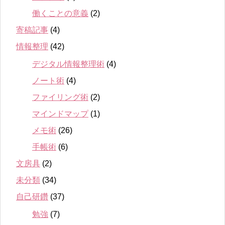
働くことの意義
(2)
寄稿記事
(4)
情報整理
(42)
デジタル情報整理術
(4)
ノート術
(4)
ファイリング術
(2)
マインドマップ
(1)
メモ術
(26)
手帳術
(6)
文房具
(2)
未分類
(34)
自己研鑽
(37)
勉強
(7)