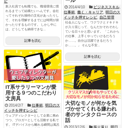
ール
ピ
新入社員でも転職でも、職場環境に慣
2014/4/10
ビジネススキル
,
れるまでって結構たいへんです。会社
仕事術
,
働く・キャリア
,
明日のス
ってそれぞれ独特の文化があったりし
イッチを押すレシピ
,
自己管理
て、それを理解するまでには時間が掛
社会人になって、ワクワクとドキドキ
かったりするものです。 しかし中に
が入り混じって、なんだかそわそわし
は、どうしても納得できな...
ている日々かと思います。 「これから
の仕事、上手くやっていけるだろう
記事を読む
か……。自分は活躍できるだろう
か……。」 そんな不安...
記事を読む
IT系サラリーマンが愛
用する９つのこだわり
文房具
大切なモノが何かを気
2014/2/7
仕事術
,
明日のス
づかせてくれる嫌われ
イッチを押すレシピ
者のサンタクロースの
ウェブディレクターとして企業に務め
話
つつ、ブロガーとしても活動する私で
す。 ITデバイスから離れる瞬間は風呂
2013/12/6
振り返り
,
明日