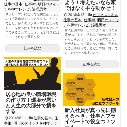
よう！考えたいなら頭
仕事の基本
,
仕事術
,
明日のスイッ
ではなく手を動かせ！
チを押すレシピ
,
論理思考
サラリーマンになって最初に言われた
2014/4/13
ビジネススキル
,
のは「報連相をシッカリすること！」
仕事の基本
,
仕事術
,
明日のスイッ
でした。多くのサラリーマンにとって
チを押すレシピ
,
論理思考
も、口を酸っぱく言われ続けるフレー
新入社員の頃、上司によく言われた言
ズであることでしょう。 ビジネスにお
葉があります。それは「自分の頭でち
いて、それほど重要な役...
ゃんと考えろ！」というものでした。
社会人になって間もない頃は、言われ
記事を読む
たことをやっているだけで精一杯。で
も、ただただ機械のよう...
記事を読む
居心地の良い職場環境
の作り方！環境が悪い
と人生の大部分で損を
新入社員が真っ先に揃
する
えるべき、仕事とプラ
2014/4/11
仕事の基本
,
仕
イベートで役立つ７ツ
事術
,
明日のスイッチを押すレシ