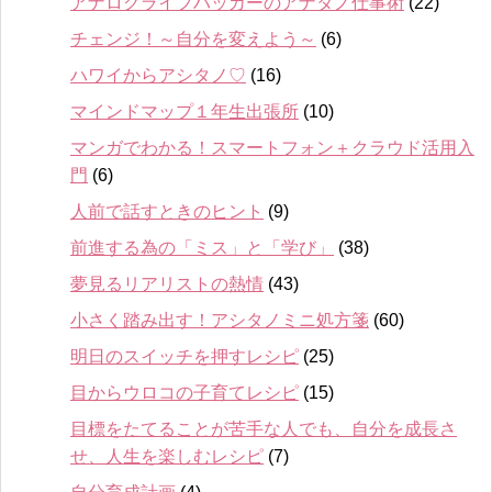
アナログライフハッカーのアナタノ仕事術
(22)
チェンジ！～自分を変えよう～
(6)
ハワイからアシタノ♡
(16)
マインドマップ１年生出張所
(10)
マンガでわかる！スマートフォン＋クラウド活用入
門
(6)
人前で話すときのヒント
(9)
前進する為の「ミス」と「学び」
(38)
夢見るリアリストの熱情
(43)
小さく踏み出す！アシタノミニ処方箋
(60)
明日のスイッチを押すレシピ
(25)
目からウロコの子育てレシピ
(15)
目標をたてることが苦手な人でも、自分を成長さ
せ、人生を楽しむレシピ
(7)