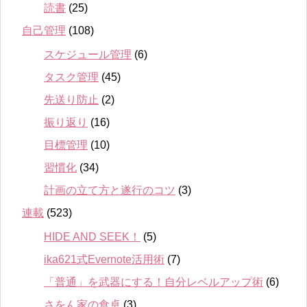
読書
(25)
自己管理
(108)
スケジュール管理
(6)
タスク管理
(45)
先送り防止
(2)
振り返り
(16)
目標管理
(10)
習慣化
(34)
計画の立て方と遂行のコツ
(3)
連載
(523)
HIDE AND SEEK！
(5)
ika621式Evernote活用術
(7)
「普通」を武器にする！自分レベルアップ術
(6)
さをん家の食卓
(3)