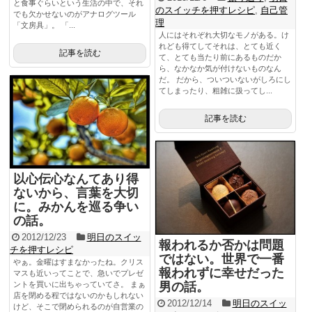
と食事ぐらいという生活の中で、それ
のスイッチを押すレシピ
,
自己管
でも欠かせないのがアナログツール
理
「文房具」。 「...
人にはそれぞれ大切なモノがある。け
れども得てしてそれは、とても近く
記事を読む
て、とても当たり前にあるものだか
ら、なかなか気が付けないものなん
だ。 だから、ついついないがしろにし
てしまったり、粗雑に扱ってし...
記事を読む
以心伝心なんてあり得
ないから、言葉を大切
に。みかんを巡る争い
の話。
2012/12/23
明日のスイッ
報われるか否かは問題
チを押すレシピ
ではない。世界で一番
やぁ。金曜はすまなかったね。クリス
報われずに幸せだった
マスも近いってことで、急いでプレゼ
男の話。
ントを買いに出ちゃっていてさ。 まぁ
店を閉める程ではないのかもしれない
2012/12/14
明日のスイッ
けど、そこで閉められるのが自営業の