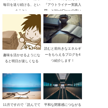
毎日を送り続ける、とい
『アウトライナー実践入
うこと）
門』とWorkFlowyの使い
道（普通の個人が、ブロ
グのある毎日を送り続け
る、ということ［番外
編］）
読むと前向きなエネルギ
ーをもらえるブログを4
趣味を活かせるようにな
つ紹介します！
ると明日が楽しくなる
11月ですので「読んでて
平和な閉塞感につながる