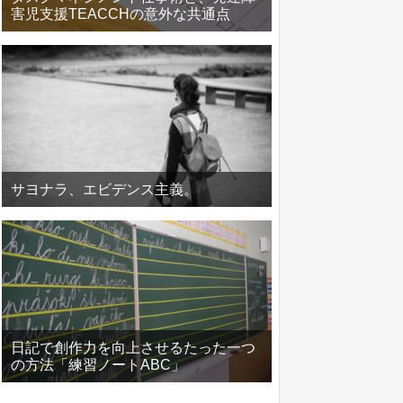
害児支援TEACCHの意外な共通点
サヨナラ、エビデンス主義。
日記で創作力を向上させるたった一つ
の方法「練習ノートABC」