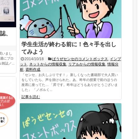
誌、
学生生活が終わる前に！色々手を出し
てみよう
を買いまし
快適にブロ
2014/10/18
ぱうぜセンセのコメントボックス
,
インプ
誌／...
ット
,
ネットからの情報収集
,
リアルからの情報収集
,
情報分
析
,
資料作成
「センセ、お久しぶりです！」 新しくなった書籍部で大人買い
をしていたら、声を掛けられた。あ、昨年の授業で前のほうの
座席に座ってた… 「昇です。昨年はどうもありがとうございま
した」 「ノボルく...
記事を読む