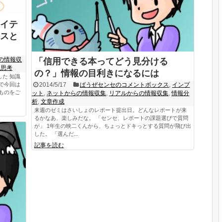
イテ
スと
の情報収
「信用できる本ってどう見分ける
理思考
の？」情報の目利きになるには
た 知識
で今回は
2014/5/17
ぱうぜセンセのコメントボックス
,
インプ
ものをご
ット
,
ネットからの情報収集
,
リアルからの情報収集
,
情報分
析
,
文章作成
来週のゼミはさいしょのレポート提出日。どんなレポートが来
るかなあ、楽しみだな。 「センセ、レポートの課題選びで質問
が」 1年生の映二くんから、ちょっとドキっとする質問が飛び出
した。 「選んだ...
記事を読む