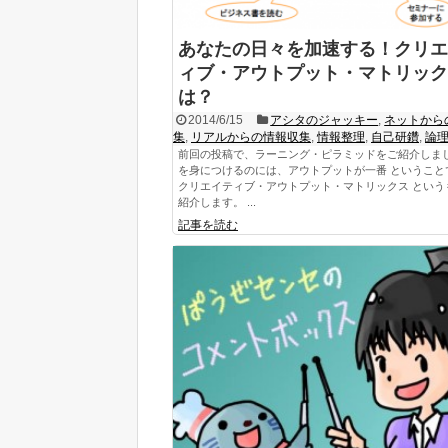
あなたの日々を加速する！クリエ
ィブ・アウトプット・マトリック
は？
2014/6/15
アシタのジャッキー
,
ネットから
集
,
リアルからの情報収集
,
情報整理
,
自己研鑽
,
論
前回の投稿で、ラーニング・ピラミッドをご紹介しまし
を身につけるのには、アウトプットが一番 ということ
クリエイティブ・アウトプット・マトリックス という
紹介します。 ...
記事を読む