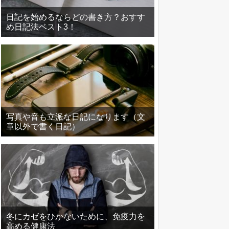
日記を始めるならどの書き方？おすす
め日記法ベスト3！
写真や音も立派な日記になります（文
章以外で書く日記）
冬にカゼをひかないために、免疫力を
高める健康法