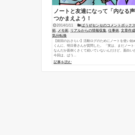
ノートと友達になって「内なる声
つかまえよう！
2014/1/11
ぱうぜセンセのコメントボック
術
,
メモ術
,
リアルからの情報収集
,
仕事術
,
文章作
気分転換
【前回のおさらい】活動ログのためにノートを使い始
くんに、明日香さんが質問した。 「実は、まだノート
なんだか面倒くさくて続いていないんだけど、面白い
今回は、ぱう...
記事を読む