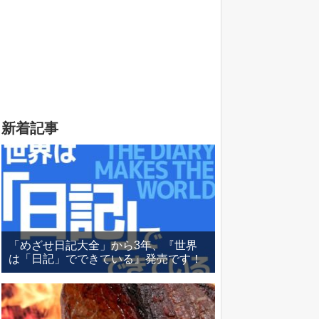
新着記事
「めざせ日記大全」から3年、『世界
は「日記」でできている』発売です！