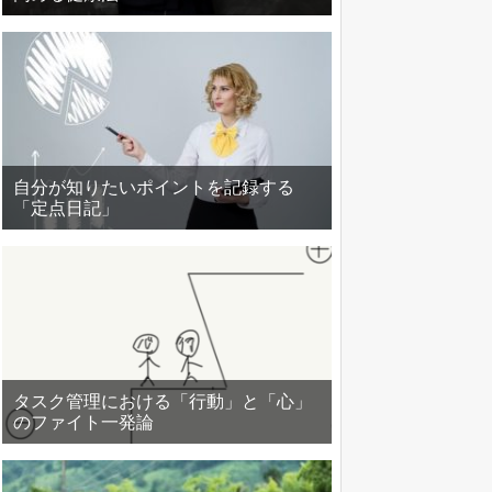
自分が知りたいポイントを記録する
「定点日記」
タスク管理における「行動」と「心」
のファイト一発論