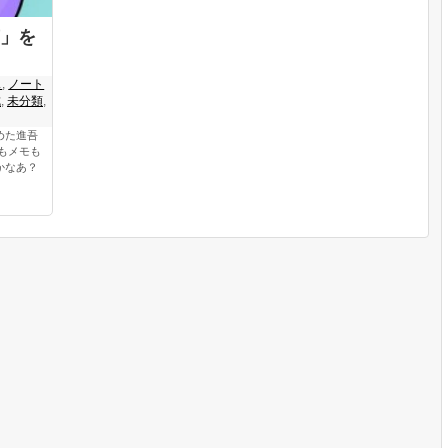
」を
ス
,
ノート
成
,
未分類
,
めた進吾
もメモも
かなあ？