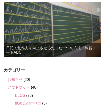
日記で創作力を向上させるたった一つの方法「練習ノ
ートABC」
カテゴリー
お知らせ
(20)
アウトプット
(48)
BLOG
(23)
勉強会の作り方
(3)