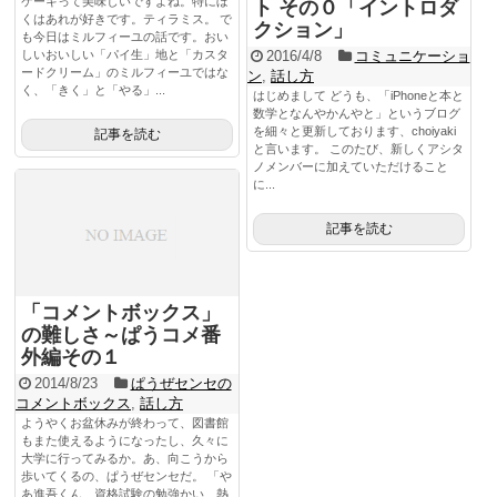
ケーキって美味しいですよね。特にぼ
ト その０「イントロダ
くはあれが好きです。ティラミス。 で
クション」
も今日はミルフィーユの話です。おい
2016/4/8
コミュニケーショ
しいおいしい「パイ生」地と「カスタ
ードクリーム」のミルフィーユではな
ン
,
話し方
く、「きく」と「やる」...
はじめまして どうも、「iPhoneと本と
数学となんやかんやと」というブログ
を細々と更新しております、choiyaki
記事を読む
と言います。 このたび、新しくアシタ
ノメンバーに加えていただけること
に...
記事を読む
「コメントボックス」
の難しさ～ぱうコメ番
外編その１
2014/8/23
ぱうぜセンセの
コメントボックス
,
話し方
ようやくお盆休みが終わって、図書館
もまた使えるようになったし、久々に
大学に行ってみるか。あ、向こうから
歩いてくるの、ぱうぜセンセだ。 「や
あ進吾くん、資格試験の勉強かい、熱