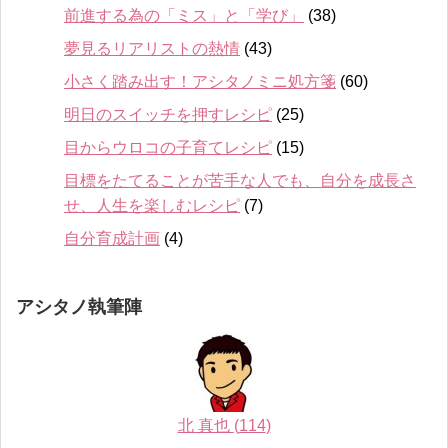
前進する為の「ミス」と「学び」
(38)
夢見るリアリストの熱情
(43)
小さく踏み出す！アシタノミニ処方箋
(60)
明日のスイッチを押すレシピ
(25)
目からウロコの子育てレシピ
(15)
目標をたてることが苦手な人でも、自分を成長さ
せ、人生を楽しむレシピ
(7)
自分育成計画
(4)
アシタノ執筆陣
北 真也
(
114
)