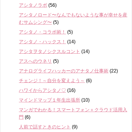
アシタノラボ
(56)
アシタノロード〜なんでもないような事が幸せを産
むサムシング〜
(5)
アシタノ・コラボ術！
(5)
アシタノ・ハックス！
(14)
アシタヲタノシクスルコント
(14)
アスへのウネリ
(5)
アナログライフハッカーのアナタノ仕事術
(22)
チェンジ！～自分を変えよう～
(6)
ハワイからアシタノ♡
(16)
マインドマップ１年生出張所
(10)
マンガでわかる！スマートフォン＋クラウド活用入
門
(6)
人前で話すときのヒント
(9)