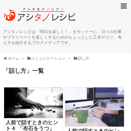
アシタノレシピは「明日を楽しく！」をモットーに、日々の仕事
やプライベートを楽しくするためのちょっとした工夫やコツ、考
え方を紹介するブログメディアです。
ホーム
コミュニケーション
話し方
「
話し方
」
一覧
人前で話すときのヒン
ト４ 「布石をうつ」