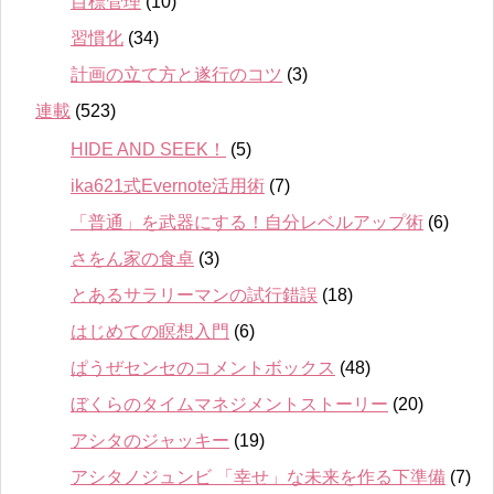
目標管理
(10)
習慣化
(34)
計画の立て方と遂行のコツ
(3)
連載
(523)
HIDE AND SEEK！
(5)
ika621式Evernote活用術
(7)
「普通」を武器にする！自分レベルアップ術
(6)
さをん家の食卓
(3)
とあるサラリーマンの試行錯誤
(18)
はじめての瞑想入門
(6)
ぱうぜセンセのコメントボックス
(48)
ぼくらのタイムマネジメントストーリー
(20)
アシタのジャッキー
(19)
アシタノジュンビ 「幸せ」な未来を作る下準備
(7)