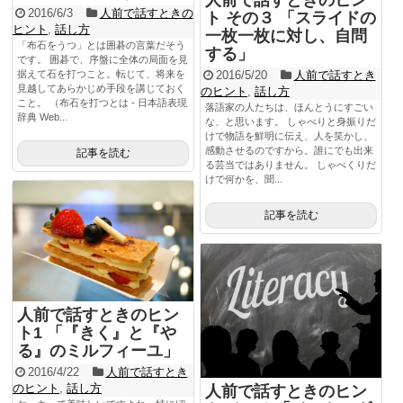
人前で話すときのヒン
2016/6/3
人前で話すときの
ト その３ 「スライドの
ヒント
,
話し方
一枚一枚に対し、自問
「布石をうつ」とは囲碁の言葉だそう
する」
です。 囲碁で、序盤に全体の局面を見
据えて石を打つこと。転じて、将来を
2016/5/20
人前で話すとき
見越してあらかじめ手段を講じておく
のヒント
,
話し方
こと。 （布石を打つとは - 日本語表現
落語家の人たちは、ほんとうにすごい
辞典 Web...
な、と思います。 しゃべりと身振りだ
けで物語を鮮明に伝え、人を笑かし、
感動させるのですから。誰にでも出来
記事を読む
る芸当ではありません。 しゃべくりだ
けで何かを、聞...
記事を読む
人前で話すときのヒン
ト1 「『きく』と『や
る』のミルフィーユ」
2016/4/22
人前で話すとき
のヒント
,
話し方
人前で話すときのヒン