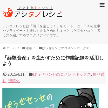
アシタノレシピは「明日を楽しく！」をモットーに、日々の仕事
やプライベートを楽しくするためのちょっとした工夫やコツ、考
え方を紹介するブログメディアです。
ホーム
連載
ぱうぜセンセのコメントボックス
「経験資産」を生かすために作業記録を活用し
よう
2015/4/11
ぱうぜセンセのコメントボックス
,
振り返
り
,
習慣化