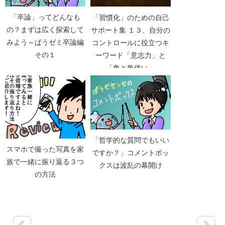
「卒論」ってどんなも
「習慣化」のための自己
の？まずは広く探索して
サポート集 １３、自分の
みよう～ぱうゼミ卒論編
コントロールに役立つキ
その１
ーワード「意志力」と
「象と象使い」
「哲学的な質問でもいい
スマホで撮った写真を家
ですか？」コメントボッ
族で一緒に振り返る３つ
クスは波乱の幕開け
の方法