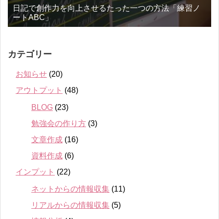
日記で創作力を向上させるたった一つの方法「練習ノ
ートABC」
カテゴリー
お知らせ
(20)
アウトプット
(48)
BLOG
(23)
勉強会の作り方
(3)
文章作成
(16)
資料作成
(6)
インプット
(22)
ネットからの情報収集
(11)
リアルからの情報収集
(5)