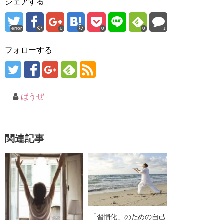
シェアする
error
0
0
0
1
フォローする
ぱうぜ
関連記事
「習慣化」のための自己