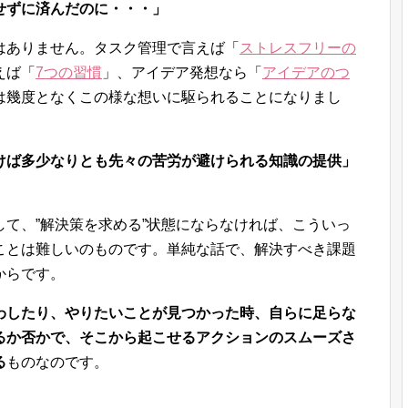
せずに済んだのに・・・」
はありません。タスク管理で言えば「
ストレスフリーの
えば「
7つの習慣
」、アイデア発想なら「
アイデアのつ
は幾度となくこの様な想いに駆られることになりまし
けば多少なりとも先々の苦労が避けられる知識の提供」
て、”解決策を求める”状態にならなければ、こういっ
ことは難しいのものです。単純な話で、解決すべき課題
からです。
わしたり、やりたいことが見つかった時、自らに足らな
るか否かで、そこから起こせるアクションのスムーズさ
る
ものなのです。