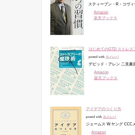
スティーブン・R・コヴィー キ
Amazon
楽天ブックス
はじめてのGTD ストレ
posted with
ヨメレバ
デビッド・アレン 二見書房 20
Amazon
楽天ブックス
アイデアのつくり方
posted with
ヨメレバ
ジェームス W.ヤング CCCメデ
Amazon