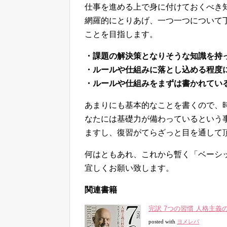
仕事を進める上で身に付けておくべき
網羅的にとりあげ、一つ一つについて
ことを目指します。
・課題の解決策となりそうな知識を持
・ルールや仕組みに落とし込める程度
・ルールや仕組みをまずは書かれてい
あまりにも基本的なことを書くので、
なたには基礎力が備わっているという
ますし、復習がてらざっと目を通して
何はともあれ、これから暫く「ベーシ
宜しくお願い致します。
関連書籍
完訳 7つの習慣 人格主義
posted with
ヨメレバ