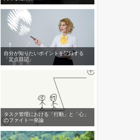
自分が知りたいポイントを記録する
「定点日記」
タスク管理における「行動」と「心」
のファイト一発論