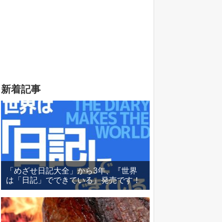
新着記事
「めざせ日記大全」から3年、『世界
は「日記」でできている』発売です！