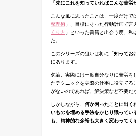
「先にこれを知っていればこんな苦労
こんな風に思ったことは、一度だけで
整理術
」、目標にそった行動計画で言
くり方
」といった書籍と出会う度、私
た。
このシリーズの狙いは将に「
知ってお
にあります。
勿論、実際には一度自分なりに苦労をし
たテクニックを実際の仕事に役立てる
がないのであれば、解決策など不要だ
しかしながら、
何か困ったことに出く
いものを埋める手法をかじり識ってい
も、精神的な余裕も大きく変わってく