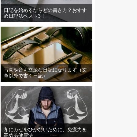
日記を始めるならどの書き方？おすす
め日記法ベスト3！
写真や音も立派な日記になります（文
章以外で書く日記）
冬にカゼをひかないために、免疫力を
高める健康法