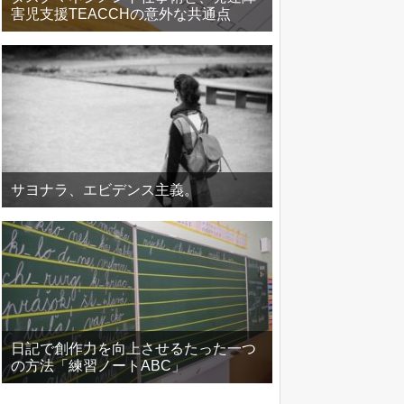
害児支援TEACCHの意外な共通点
サヨナラ、エビデンス主義。
日記で創作力を向上させるたった一つ
の方法「練習ノートABC」