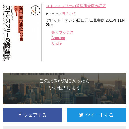
ストレスフリーの整理術全面改訂版
posted with
ヨメレバ
デビッド・アレン/田口元 二見書房 2015年11月
25日
楽天ブックス
Amazon
Kindle
この記事が気に入ったら
いいね ! しよう
シェアする
ツイートする