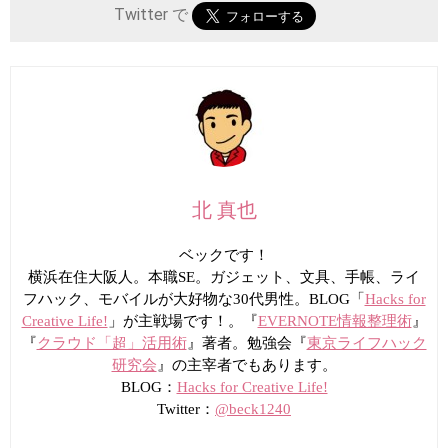
Twitter で
北 真也
ベックです！
横浜在住大阪人。本職SE。ガジェット、文具、手帳、ライ
フハック、モバイルが大好物な30代男性。BLOG「
Hacks for
Creative Life!
」が主戦場です！。『
EVERNOTE情報整理術
』
『
クラウド「超」活用術
』著者。勉強会『
東京ライフハック
研究会
』の主宰者でもあります。
BLOG：
Hacks for Creative Life!
Twitter：
@beck1240