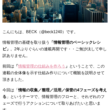
こんにちは、BECK（@beck1240）です。
情報管理の基礎を取り扱う
「情報管理のベーシックレシ
ピ」
。2年ぶりぐらいの連載再開です・・ご無沙汰して申し
訳ありません。
前回は
「
情報管理の仕組みを作ろう
」
ということで、この
連載の全体像を示す仕組み作りについて概観を説明させて
頂きました。
今回は「
情報の収集／整理／活用／保管の4フェーズを考え
る
」というテーマで、情報管理のフローと、それぞれのフ
ェーズで行うアクションについて取りあげたいと思いま
す。