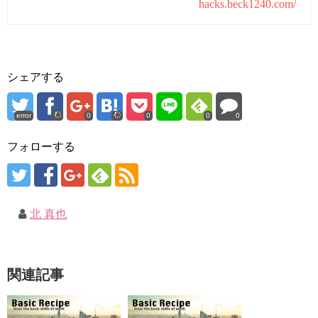
hacks.beck1240.com/
シェアする
error
0
0
0
0
フォローする
北 真也
関連記事