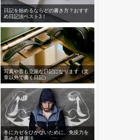
日記を始めるならどの書き方？おすす
め日記法ベスト3！
写真や音も立派な日記になります（文
章以外で書く日記）
冬にカゼをひかないために、免疫力を
高める健康法