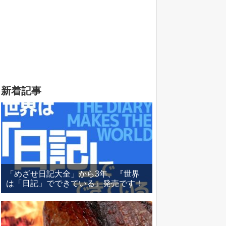
新着記事
「めざせ日記大全」から3年、『世界
は「日記」でできている』発売です！