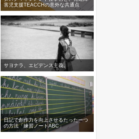
害児支援TEACCHの意外な共通点
サヨナラ、エビデンス主義。
日記で創作力を向上させるたった一つ
の方法「練習ノートABC」