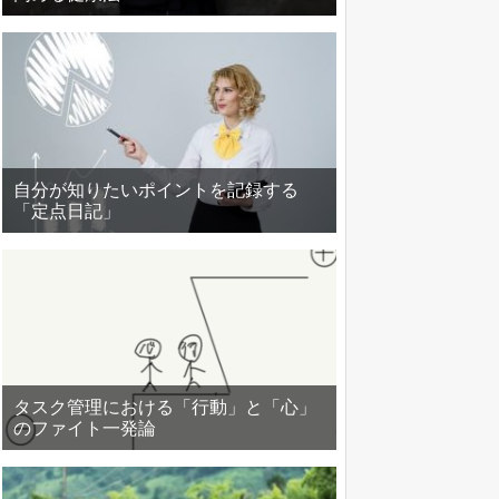
自分が知りたいポイントを記録する
「定点日記」
タスク管理における「行動」と「心」
のファイト一発論