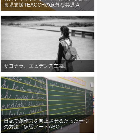
害児支援TEACCHの意外な共通点
サヨナラ、エビデンス主義。
日記で創作力を向上させるたった一つ
の方法「練習ノートABC」