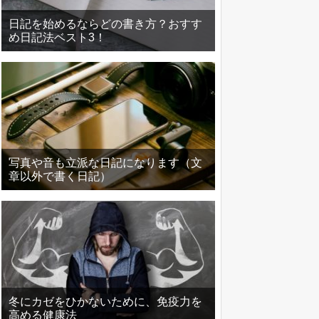
日記を始めるならどの書き方？おすす
め日記法ベスト3！
写真や音も立派な日記になります（文
章以外で書く日記）
冬にカゼをひかないために、免疫力を
高める健康法