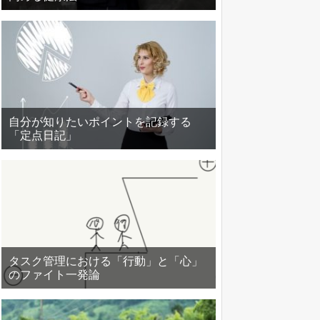
自分が知りたいポイントを記録する
「定点日記」
タスク管理における「行動」と「心」
のファイト一発論