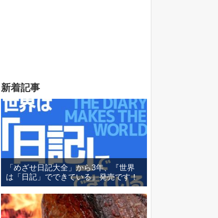
新着記事
「めざせ日記大全」から3年、『世界
は「日記」でできている』発売です！