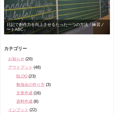
日記で創作力を向上させるたった一つの方法「練習ノ
ートABC」
カテゴリー
お知らせ
(20)
アウトプット
(48)
BLOG
(23)
勉強会の作り方
(3)
文章作成
(16)
資料作成
(6)
インプット
(22)