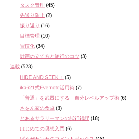
タスク管理
(45)
先送り防止
(2)
振り返り
(16)
目標管理
(10)
習慣化
(34)
計画の立て方と遂行のコツ
(3)
連載
(523)
HIDE AND SEEK！
(5)
ika621式Evernote活用術
(7)
「普通」を武器にする！自分レベルアップ術
(6)
さをん家の食卓
(3)
とあるサラリーマンの試行錯誤
(18)
はじめての瞑想入門
(6)
ぱうぜセンセのコメントボックス
(48)