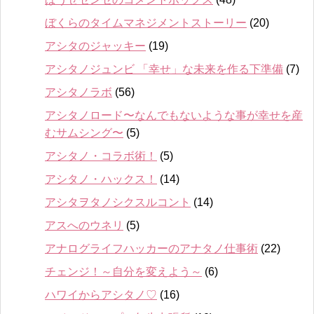
ぼくらのタイムマネジメントストーリー
(20)
アシタのジャッキー
(19)
アシタノジュンビ 「幸せ」な未来を作る下準備
(7)
アシタノラボ
(56)
アシタノロード〜なんでもないような事が幸せを産
むサムシング〜
(5)
アシタノ・コラボ術！
(5)
アシタノ・ハックス！
(14)
アシタヲタノシクスルコント
(14)
アスへのウネリ
(5)
アナログライフハッカーのアナタノ仕事術
(22)
チェンジ！～自分を変えよう～
(6)
ハワイからアシタノ♡
(16)