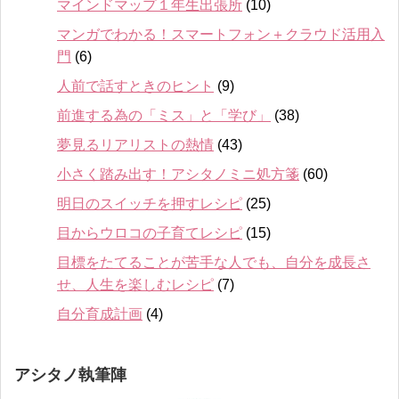
マインドマップ１年生出張所
(10)
マンガでわかる！スマートフォン＋クラウド活用入
門
(6)
人前で話すときのヒント
(9)
前進する為の「ミス」と「学び」
(38)
夢見るリアリストの熱情
(43)
小さく踏み出す！アシタノミニ処方箋
(60)
明日のスイッチを押すレシピ
(25)
目からウロコの子育てレシピ
(15)
目標をたてることが苦手な人でも、自分を成長さ
せ、人生を楽しむレシピ
(7)
自分育成計画
(4)
アシタノ執筆陣