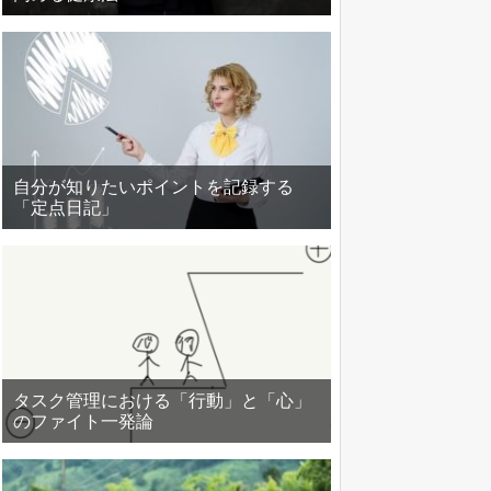
自分が知りたいポイントを記録する
「定点日記」
タスク管理における「行動」と「心」
のファイト一発論