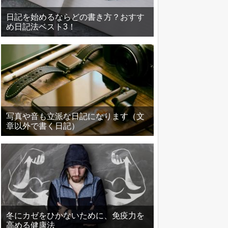
日記を始めるならどの書き方？おすす
め日記法ベスト3！
写真や音も立派な日記になります（文
章以外で書く日記）
冬にカゼをひかないために、免疫力を
高める健康法