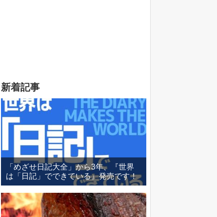
新着記事
「めざせ日記大全」から3年、『世界
は「日記」でできている』発売です！