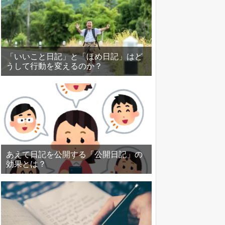
「いいこと日記」と「ほめ日記」はど
うして行動を変えるのか？
あえて日記を公開する「公開日記」の
効果とは？