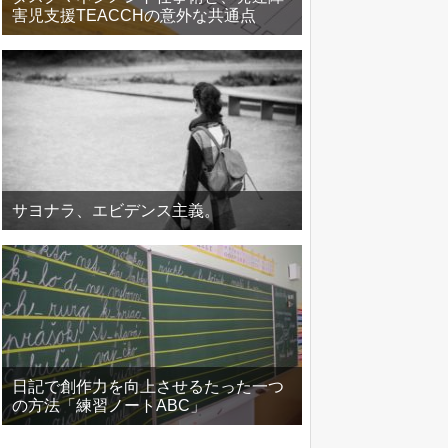
害児支援TEACCHの意外な共通点
サヨナラ、エビデンス主義。
日記で創作力を向上させるたった一つ
の方法「練習ノートABC」