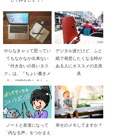
やらなきゃって思ってい
デジタル派だけど、ふと
てもなかなか出来ない
紙で発想したくなる時が
『付き合いの長いタス
ある人にオススメの文房
ク』は、『ちょい書きメ
具
モ』で細分化しましょ
う！
ノートと友達になって
幸せのメモしてますか？
「内なる声」をつかまえ