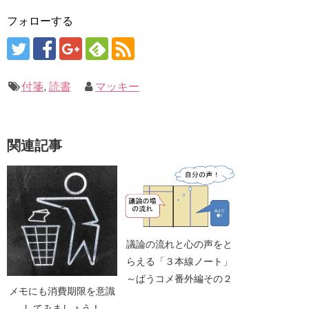
フォローする
付箋
,
読書
マッキー
関連記事
議論の流れと心の声をと
らえる「３本線ノート」
～ぱうコメ番外編その２
メモにも消費期限を意識
してみましょう！