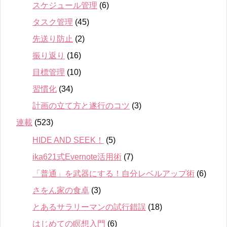
スケジュール管理
(6)
タスク管理
(45)
先送り防止
(2)
振り返り
(16)
目標管理
(10)
習慣化
(34)
計画の立て方と遂行のコツ
(3)
連載
(523)
HIDE AND SEEK！
(5)
ika621式Evernote活用術
(7)
「普通」を武器にする！自分レベルアップ術
(6)
さをん家の食卓
(3)
とあるサラリーマンの試行錯誤
(18)
はじめての瞑想入門
(6)