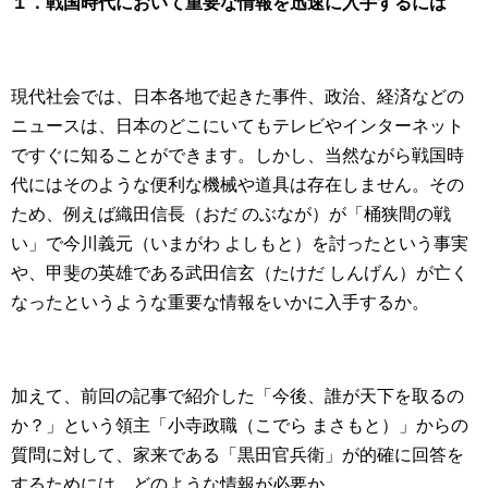
１．戦国時代において重要な情報を迅速に入手するには
現代社会では、日本各地で起きた事件、政治、経済などの
ニュースは、日本のどこにいてもテレビやインターネット
ですぐに知ることができます。しかし、当然ながら戦国時
代にはそのような便利な機械や道具は存在しません。その
ため、例えば織田信長（おだ のぶなが）が「桶狭間の戦
い」で今川義元（いまがわ よしもと）を討ったという事実
や、甲斐の英雄である武田信玄（たけだ しんげん）が亡く
なったというような重要な情報をいかに入手するか。
加えて、前回の記事で紹介した「今後、誰が天下を取るの
か？」という領主「小寺政職（こでら まさもと）」からの
質問に対して、家来である「黒田官兵衛」が的確に回答を
するためには、どのような情報が必要か。