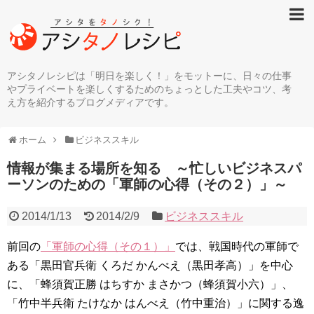
アシタノレシピは「明日を楽しく！」をモットーに、日々の仕事
やプライベートを楽しくするためのちょっとした工夫やコツ、考
え方を紹介するブログメディアです。
ホーム
ビジネススキル
情報が集まる場所を知る ～忙しいビジネスパ
ーソンのための「軍師の心得（その２）」～
2014/1/13
2014/2/9
ビジネススキル
前回の
「軍師の心得（その１）」
では、戦国時代の軍師で
ある「黒田官兵衛 くろだ かんべえ（黒田孝高）」を中心
に、「蜂須賀正勝 はちすか まさかつ（蜂須賀小六）」、
「竹中半兵衛 たけなか はんべえ（竹中重治）」に関する逸