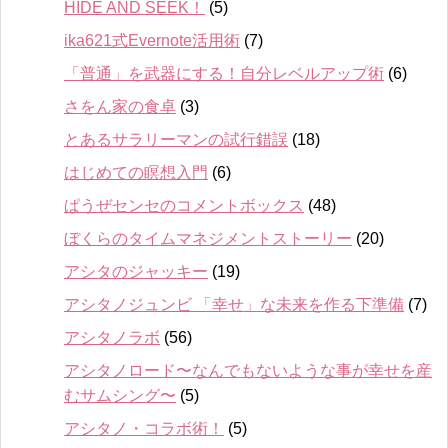
HIDE AND SEEK！
(5)
ika621式Evernote活用術
(7)
「普通」を武器にする！自分レベルアップ術
(6)
さをん家の食卓
(3)
とあるサラリーマンの試行錯誤
(18)
はじめての瞑想入門
(6)
ぱうぜセンセのコメントボックス
(48)
ぼくらのタイムマネジメントストーリー
(20)
アシタのジャッキー
(19)
アシタノジュンビ 「幸せ」な未来を作る下準備
(7)
アシタノラボ
(56)
アシタノロード〜なんでもないような事が幸せを産
むサムシング〜
(5)
アシタノ・コラボ術！
(5)