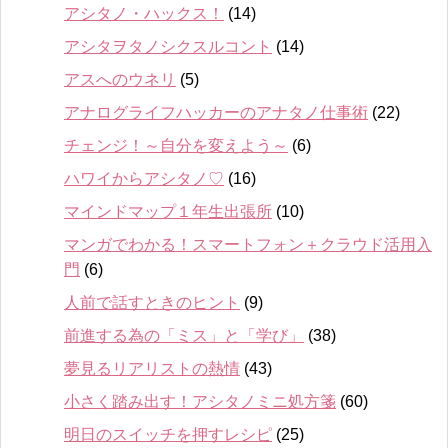
アシタノ・ハックス！
(14)
アシタヲタノシクスルコント
(14)
アスへのウネリ
(5)
アナログライフハッカーのアナタノ仕事術
(22)
チェンジ！～自分を変えよう～
(6)
ハワイからアシタノ♡
(16)
マインドマップ１年生出張所
(10)
マンガでわかる！スマートフォン＋クラウド活用入
門
(6)
人前で話すときのヒント
(9)
前進する為の「ミス」と「学び」
(38)
夢見るリアリストの熱情
(43)
小さく踏み出す！アシタノミニ処方箋
(60)
明日のスイッチを押すレシピ
(25)