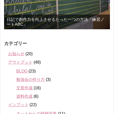
日記で創作力を向上させるたった一つの方法「練習ノ
ートABC」
カテゴリー
お知らせ
(20)
アウトプット
(48)
BLOG
(23)
勉強会の作り方
(3)
文章作成
(16)
資料作成
(6)
インプット
(22)
ネットからの情報収集
(11)