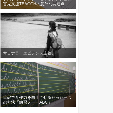
害児支援TEACCHの意外な共通点
サヨナラ、エビデンス主義。
日記で創作力を向上させるたった一つ
の方法「練習ノートABC」