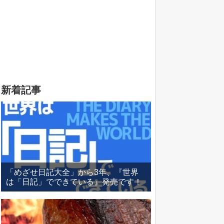
新着記事
「めざせ日記大全」から3年、『世界
は「日記」でできている』発売です！