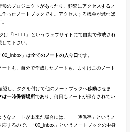
行形のプロジェクトがあったり、頻繁にアクセスするノ
に作ったノートブックです。アクセスする機会が減れば
す。
ートブックは『IFTTT』というウェブサイトにて自動で作成され
視して下さい。
_Inbox」は
全てのノートの入り口
です。
ノートも、自分で作成したノートも、まずはこのノート
を確認し、タグを付けて他のノートブックへ移動させま
クは一時保管場所
であり、何日もノートが保存されてい
ようなノートが出来た場合には、「一時保存」というノ
するので、「00_Inbox」というノートブックの中身