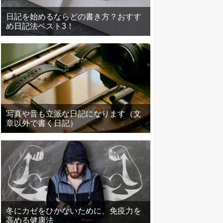
日記を始めるならどの書き方？おすす
め日記法ベスト3！
写真や音も立派な日記になります（文
章以外で書く日記）
冬にカゼをひかないために、免疫力を
高める健康法