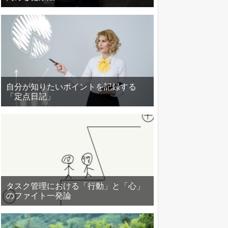
自分が知りたいポイントを記録する
「定点日記」
タスク管理における「行動」と「心」
のファイト一発論