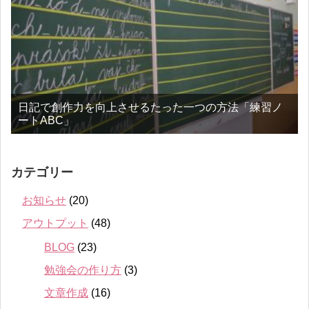
日記で創作力を向上させるたった一つの方法「練習ノ
ートABC」
カテゴリー
お知らせ
(20)
アウトプット
(48)
BLOG
(23)
勉強会の作り方
(3)
文章作成
(16)