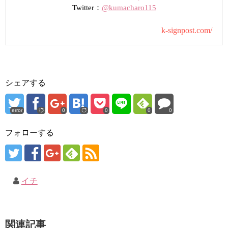
Twitter：
@kumacharo115
k-signpost.com/
シェアする
error
0
0
0
0
フォローする
イチ
関連記事