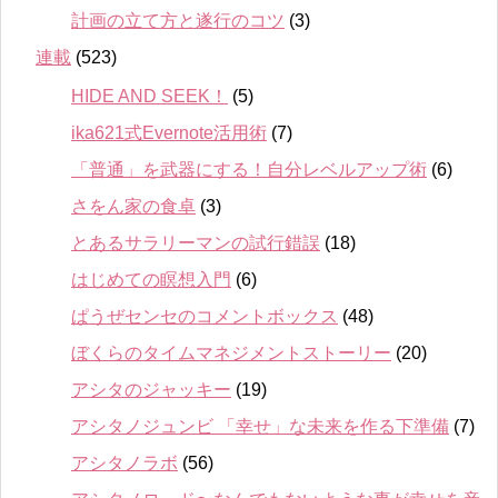
計画の立て方と遂行のコツ
(3)
連載
(523)
HIDE AND SEEK！
(5)
ika621式Evernote活用術
(7)
「普通」を武器にする！自分レベルアップ術
(6)
さをん家の食卓
(3)
とあるサラリーマンの試行錯誤
(18)
はじめての瞑想入門
(6)
ぱうぜセンセのコメントボックス
(48)
ぼくらのタイムマネジメントストーリー
(20)
アシタのジャッキー
(19)
アシタノジュンビ 「幸せ」な未来を作る下準備
(7)
アシタノラボ
(56)