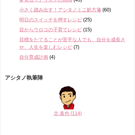
小さく踏み出す！アシタノミニ処方箋
(60)
明日のスイッチを押すレシピ
(25)
目からウロコの子育てレシピ
(15)
目標をたてることが苦手な人でも、自分を成長さ
せ、人生を楽しむレシピ
(7)
自分育成計画
(4)
アシタノ執筆陣
北 真也
(
114
)