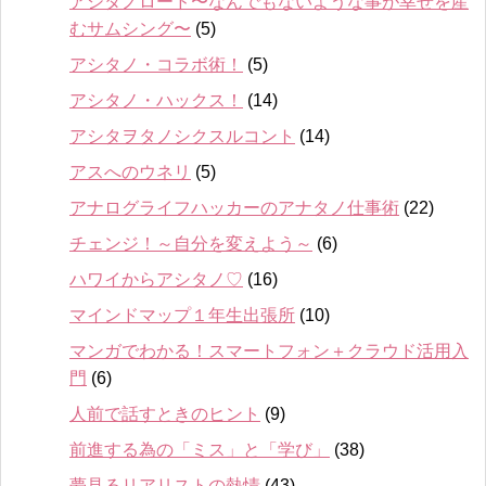
アシタノロード〜なんでもないような事が幸せを産
むサムシング〜
(5)
アシタノ・コラボ術！
(5)
アシタノ・ハックス！
(14)
アシタヲタノシクスルコント
(14)
アスへのウネリ
(5)
アナログライフハッカーのアナタノ仕事術
(22)
チェンジ！～自分を変えよう～
(6)
ハワイからアシタノ♡
(16)
マインドマップ１年生出張所
(10)
マンガでわかる！スマートフォン＋クラウド活用入
門
(6)
人前で話すときのヒント
(9)
前進する為の「ミス」と「学び」
(38)
夢見るリアリストの熱情
(43)