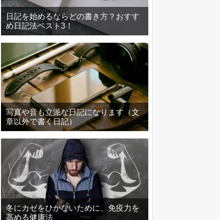
日記を始めるならどの書き方？おすす
め日記法ベスト3！
写真や音も立派な日記になります（文
章以外で書く日記）
冬にカゼをひかないために、免疫力を
高める健康法