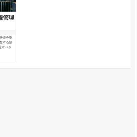
報管理
の基礎を取
理する情
理すべき