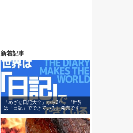
新着記事
「めざせ日記大全」から3年、『世界
は「日記」でできている』発売です！