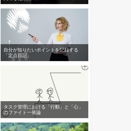
自分が知りたいポイントを記録する
「定点日記」
タスク管理における「行動」と「心」
のファイト一発論