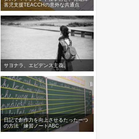
害児支援TEACCHの意外な共通点
サヨナラ、エビデンス主義。
日記で創作力を向上させるたった一つ
の方法「練習ノートABC」