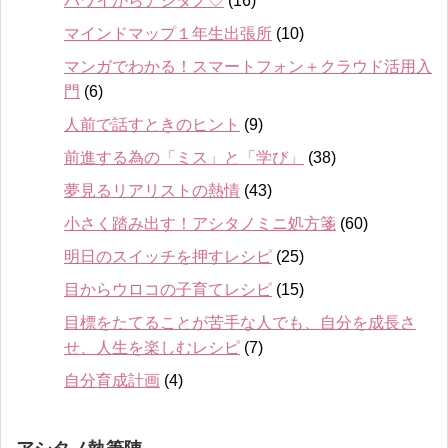
ハワイからアシタノ♡
(16)
マインドマップ１年生出張所
(10)
マンガでわかる！スマートフォン＋クラウド活用入
門
(6)
人前で話すときのヒント
(9)
前進する為の「ミス」と「学び」
(38)
夢見るリアリストの熱情
(43)
小さく踏み出す！アシタノミニ処方箋
(60)
明日のスイッチを押すレシピ
(25)
目からウロコの子育てレシピ
(15)
目標をたてることが苦手な人でも、自分を成長さ
せ、人生を楽しむレシピ
(7)
自分育成計画
(4)