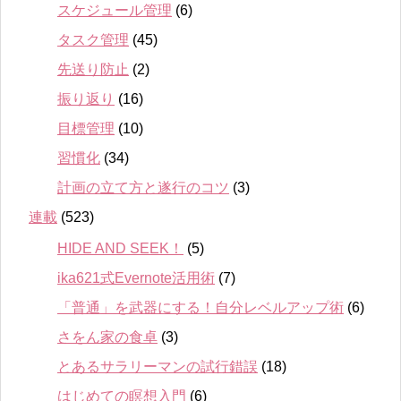
スケジュール管理
(6)
タスク管理
(45)
先送り防止
(2)
振り返り
(16)
目標管理
(10)
習慣化
(34)
計画の立て方と遂行のコツ
(3)
連載
(523)
HIDE AND SEEK！
(5)
ika621式Evernote活用術
(7)
「普通」を武器にする！自分レベルアップ術
(6)
さをん家の食卓
(3)
とあるサラリーマンの試行錯誤
(18)
はじめての瞑想入門
(6)