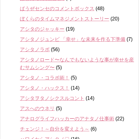
ぱうぜセンセのコメントボックス
(48)
ぼくらのタイムマネジメントストーリー
(20)
アシタのジャッキー
(19)
アシタノジュンビ 「幸せ」な未来を作る下準備
(7)
アシタノラボ
(56)
アシタノロード〜なんでもないような事が幸せを産
むサムシング〜
(5)
アシタノ・コラボ術！
(5)
アシタノ・ハックス！
(14)
アシタヲタノシクスルコント
(14)
アスへのウネリ
(5)
アナログライフハッカーのアナタノ仕事術
(22)
チェンジ！～自分を変えよう～
(6)