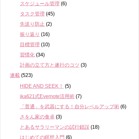
スケジュール管理
(6)
タスク管理
(45)
先送り防止
(2)
振り返り
(16)
目標管理
(10)
習慣化
(34)
計画の立て方と遂行のコツ
(3)
連載
(523)
HIDE AND SEEK！
(5)
ika621式Evernote活用術
(7)
「普通」を武器にする！自分レベルアップ術
(6)
さをん家の食卓
(3)
とあるサラリーマンの試行錯誤
(18)
はじめての瞑想入門
(6)