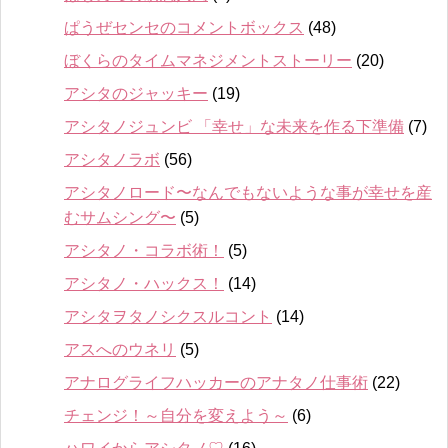
ぱうぜセンセのコメントボックス
(48)
ぼくらのタイムマネジメントストーリー
(20)
アシタのジャッキー
(19)
アシタノジュンビ 「幸せ」な未来を作る下準備
(7)
アシタノラボ
(56)
アシタノロード〜なんでもないような事が幸せを産
むサムシング〜
(5)
アシタノ・コラボ術！
(5)
アシタノ・ハックス！
(14)
アシタヲタノシクスルコント
(14)
アスへのウネリ
(5)
アナログライフハッカーのアナタノ仕事術
(22)
チェンジ！～自分を変えよう～
(6)