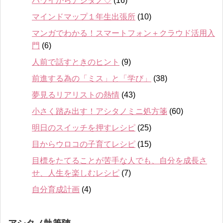
ハワイからアシタノ♡
(16)
マインドマップ１年生出張所
(10)
マンガでわかる！スマートフォン＋クラウド活用入
門
(6)
人前で話すときのヒント
(9)
前進する為の「ミス」と「学び」
(38)
夢見るリアリストの熱情
(43)
小さく踏み出す！アシタノミニ処方箋
(60)
明日のスイッチを押すレシピ
(25)
目からウロコの子育てレシピ
(15)
目標をたてることが苦手な人でも、自分を成長さ
せ、人生を楽しむレシピ
(7)
自分育成計画
(4)