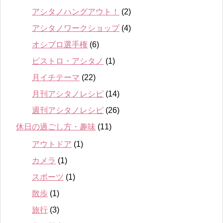
アシタノハングアウト！
(2)
アシタノワークショップ
(4)
オシブロ選手権
(6)
ビストロ・アシタノ
(1)
月イチテーマ
(22)
月刊アシタノレシピ
(14)
週刊アシタノレシピ
(26)
休日の過ごし方・趣味
(11)
アウトドア
(1)
カメラ
(1)
スポーツ
(1)
散歩
(1)
旅行
(3)