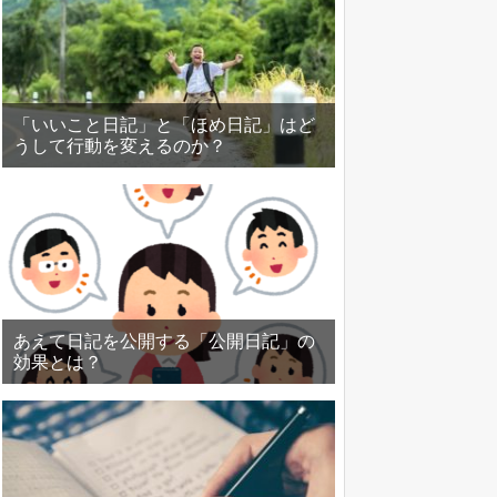
「いいこと日記」と「ほめ日記」はど
うして行動を変えるのか？
あえて日記を公開する「公開日記」の
効果とは？