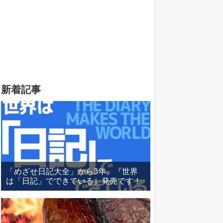
新着記事
「めざせ日記大全」から3年、『世界
は「日記」でできている』発売です！