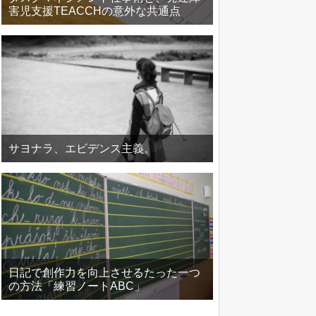
害児支援TEACCHの意外な共通点
サヨナラ、エビデンス主義。
日記で創作力を向上させるたった一つ
の方法「練習ノートABC」