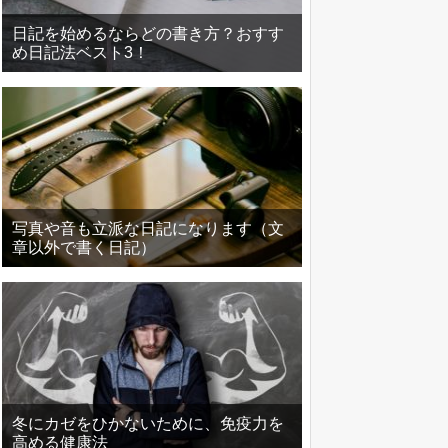
日記を始めるならどの書き方？おすす
め日記法ベスト3！
写真や音も立派な日記になります（文
章以外で書く日記）
冬にカゼをひかないために、免疫力を
高める健康法