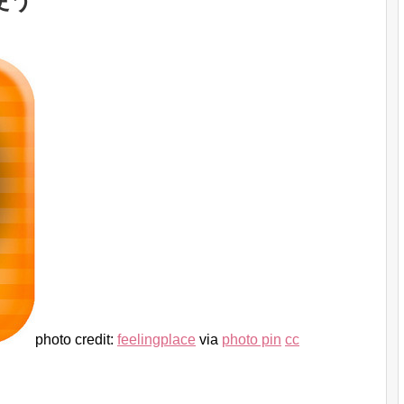
使う
photo credit:
feelingplace
via
photo pin
cc