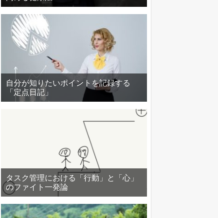
自分が知りたいポイントを記録する
「定点日記」
タスク管理における「行動」と「心」
のファイト一発論