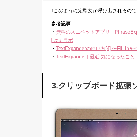
↑このように定型文が呼び出されるの
参考記事
・
無料のスニペットアプリ「PhraseE
| はまラボ
・
TextExpanderの使い方[4] 〜Fill
・
TextExpander | 最近,気になったこと
3.クリップボード拡張