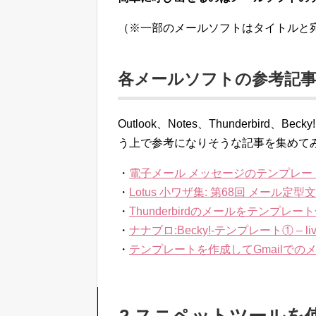
（※一部のメールソフトはタイトルと
各メールソフトの参考記
Outlook、Notes、Thunderbird、B
う上で参考になりそうな記事を集めて
・
電子メール メッセージのテンプレートを作成する
・
Lotus 小ワザ集: 第68回 メール定
・
Thunderbirdのメールをテンプレ
・
ナナブロ:Becky!-テンプレート① – liv
・
テンプレートを作成してGmailでのメール