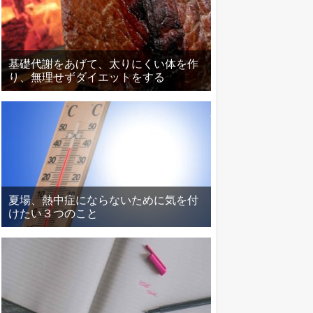
基礎代謝をあげて、太りにくい体を作
り、無理せずダイエットをする
夏場、熱中症にならないために気を付
けたい３つのこと