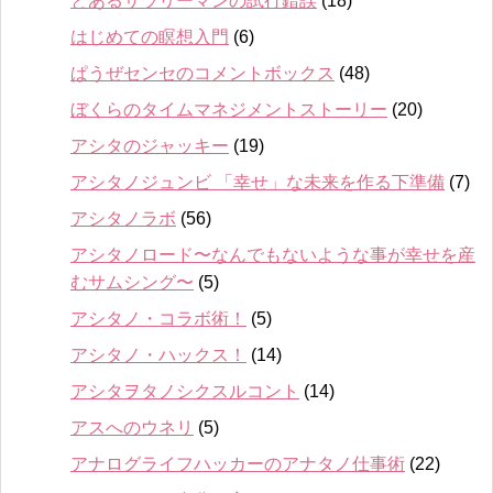
とあるサラリーマンの試行錯誤
(18)
はじめての瞑想入門
(6)
ぱうぜセンセのコメントボックス
(48)
ぼくらのタイムマネジメントストーリー
(20)
アシタのジャッキー
(19)
アシタノジュンビ 「幸せ」な未来を作る下準備
(7)
アシタノラボ
(56)
アシタノロード〜なんでもないような事が幸せを産
むサムシング〜
(5)
アシタノ・コラボ術！
(5)
アシタノ・ハックス！
(14)
アシタヲタノシクスルコント
(14)
アスへのウネリ
(5)
アナログライフハッカーのアナタノ仕事術
(22)