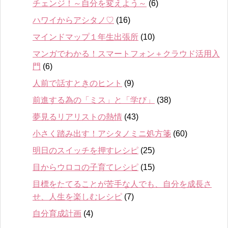
チェンジ！～自分を変えよう～
(6)
ハワイからアシタノ♡
(16)
マインドマップ１年生出張所
(10)
マンガでわかる！スマートフォン＋クラウド活用入
門
(6)
人前で話すときのヒント
(9)
前進する為の「ミス」と「学び」
(38)
夢見るリアリストの熱情
(43)
小さく踏み出す！アシタノミニ処方箋
(60)
明日のスイッチを押すレシピ
(25)
目からウロコの子育てレシピ
(15)
目標をたてることが苦手な人でも、自分を成長さ
せ、人生を楽しむレシピ
(7)
自分育成計画
(4)