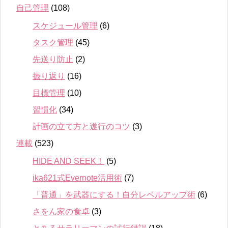
自己管理
(108)
スケジュール管理
(6)
タスク管理
(45)
先送り防止
(2)
振り返り
(16)
目標管理
(10)
習慣化
(34)
計画の立て方と遂行のコツ
(3)
連載
(523)
HIDE AND SEEK！
(5)
ika621式Evernote活用術
(7)
「普通」を武器にする！自分レベルアップ術
(6)
さをん家の食卓
(3)