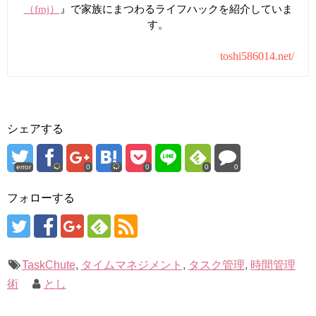
（fmj）
』で家族にまつわるライフハックを紹介していま
す。
toshi586014.net/
シェアする
error
0
0
0
0
フォローする
TaskChute
,
タイムマネジメント
,
タスク管理
,
時間管理
術
とし