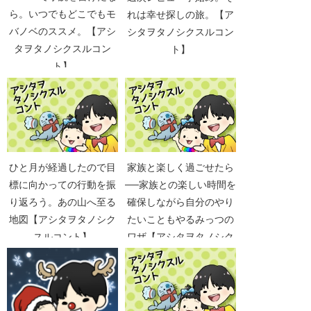
ら。いつでもどこでもモ
れは幸せ探しの旅。【ア
バノベのススメ。【アシ
シタヲタノシクスルコン
タヲタノシクスルコン
ト】
ト】
家族と楽しく過ごせたら
ひと月が経過したので目
──家族との楽しい時間を
標に向かっての行動を振
確保しながら自分のやり
り返ろう。あの山へ至る
たいこともやるみっつの
地図【アシタヲタノシク
ワザ【アシタヲタノシク
スルコント】
スルコント】