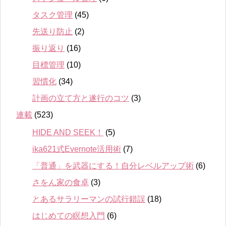
タスク管理
(45)
先送り防止
(2)
振り返り
(16)
目標管理
(10)
習慣化
(34)
計画の立て方と遂行のコツ
(3)
連載
(523)
HIDE AND SEEK！
(5)
ika621式Evernote活用術
(7)
「普通」を武器にする！自分レベルアップ術
(6)
さをん家の食卓
(3)
とあるサラリーマンの試行錯誤
(18)
はじめての瞑想入門
(6)