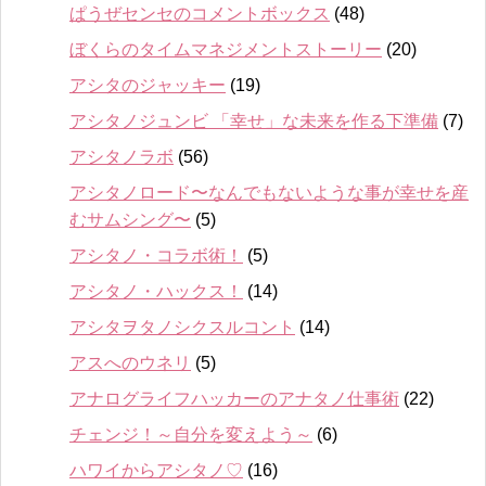
ぱうぜセンセのコメントボックス
(48)
ぼくらのタイムマネジメントストーリー
(20)
アシタのジャッキー
(19)
アシタノジュンビ 「幸せ」な未来を作る下準備
(7)
アシタノラボ
(56)
アシタノロード〜なんでもないような事が幸せを産
むサムシング〜
(5)
アシタノ・コラボ術！
(5)
アシタノ・ハックス！
(14)
アシタヲタノシクスルコント
(14)
アスへのウネリ
(5)
アナログライフハッカーのアナタノ仕事術
(22)
チェンジ！～自分を変えよう～
(6)
ハワイからアシタノ♡
(16)