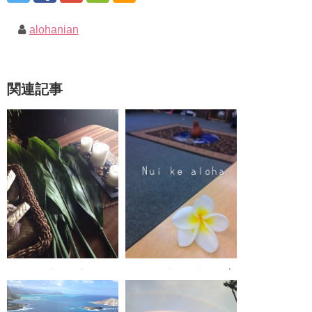
alohanian
関連記事
ハワイからアシタノー幸
ハワイからアシタノ４ー
せになる方法ー
ロミロミで明日を楽し
く！ ー