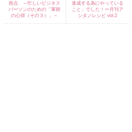
視点 ～忙しいビジネス
達成する為にやっている
パーソンのための「軍師
こと」でした！ー月刊ア
の心得（その３）」～
シタノレシピ vol.2