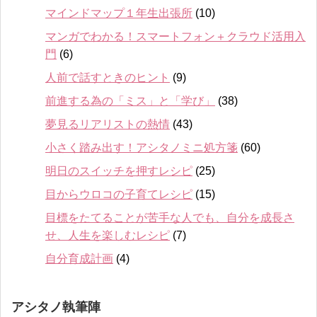
マインドマップ１年生出張所
(10)
マンガでわかる！スマートフォン＋クラウド活用入
門
(6)
人前で話すときのヒント
(9)
前進する為の「ミス」と「学び」
(38)
夢見るリアリストの熱情
(43)
小さく踏み出す！アシタノミニ処方箋
(60)
明日のスイッチを押すレシピ
(25)
目からウロコの子育てレシピ
(15)
目標をたてることが苦手な人でも、自分を成長さ
せ、人生を楽しむレシピ
(7)
自分育成計画
(4)
アシタノ執筆陣