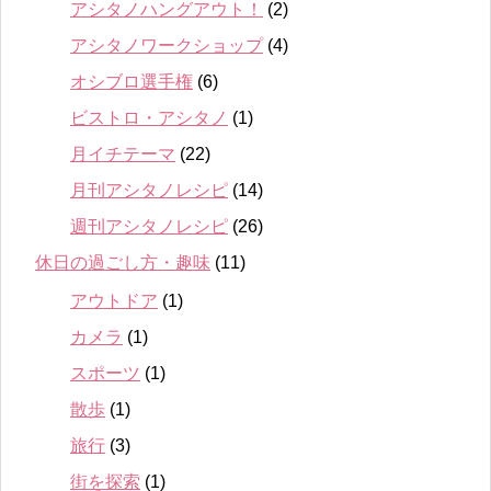
アシタノハングアウト！
(2)
アシタノワークショップ
(4)
オシブロ選手権
(6)
ビストロ・アシタノ
(1)
月イチテーマ
(22)
月刊アシタノレシピ
(14)
週刊アシタノレシピ
(26)
休日の過ごし方・趣味
(11)
アウトドア
(1)
カメラ
(1)
スポーツ
(1)
散歩
(1)
旅行
(3)
街を探索
(1)