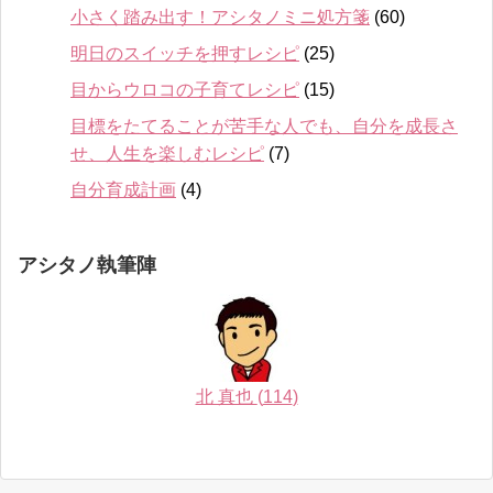
小さく踏み出す！アシタノミニ処方箋
(60)
明日のスイッチを押すレシピ
(25)
目からウロコの子育てレシピ
(15)
目標をたてることが苦手な人でも、自分を成長さ
せ、人生を楽しむレシピ
(7)
自分育成計画
(4)
アシタノ執筆陣
北 真也
(
114
)