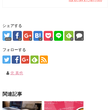
hacks.beck1240.com/
シェアする
error
0
0
0
1
フォローする
北 真也
関連記事