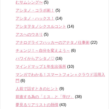
むサムシング〜
(5)
アシタノ・コラボ術！
(5)
アシタノ・ハックス！
(14)
アシタヲタノシクスルコント
(14)
アスへのウネリ
(5)
アナログライフハッカーのアナタノ仕事術
(22)
チェンジ！～自分を変えよう～
(6)
ハワイからアシタノ♡
(16)
マインドマップ１年生出張所
(10)
マンガでわかる！スマートフォン＋クラウド活用入
門
(6)
人前で話すときのヒント
(9)
前進する為の「ミス」と「学び」
(38)
夢見るリアリストの熱情
(43)