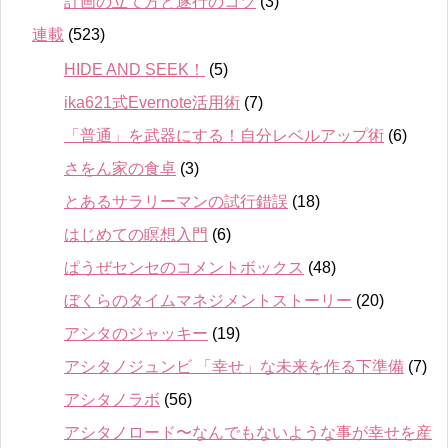
計画の立て方と遂行のコツ
(3)
連載
(523)
HIDE AND SEEK！
(5)
ika621式Evernote活用術
(7)
「普通」を武器にする！自分レベルアップ術
(6)
さをん家の食卓
(3)
とあるサラリーマンの試行錯誤
(18)
はじめての瞑想入門
(6)
ぱうぜセンセのコメントボックス
(48)
ぼくらのタイムマネジメントストーリー
(20)
アシタのジャッキー
(19)
アシタノジュンビ 「幸せ」な未来を作る下準備
(7)
アシタノラボ
(56)
アシタノロード〜なんでもないような事が幸せを産