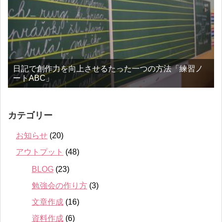
日記で創作力を向上させるたった一つの方法「練習ノ
ートABC」
カテゴリー
お知らせ
(20)
アウトプット
(48)
BLOG
(23)
勉強会の作り方
(3)
文章作成
(16)
資料作成
(6)