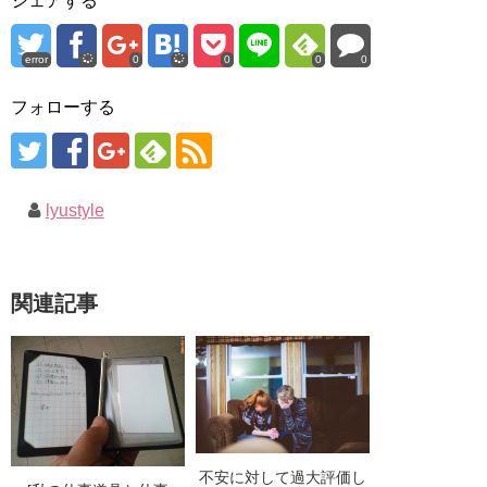
シェアする
error
0
0
0
0
フォローする
lyustyle
関連記事
不安に対して過大評価し