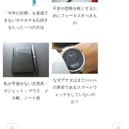
不安や恐怖を軽くするた
「今年の目標」を達成で
めにフォーカスすべきも
きないモヤモヤを払拭す
の
るたった一つの方法
なぜアナタはまだ○○○○○
私が手放せない文房具・
の革命であるスマートウ
ガジェット – マウス、メ
ォッチをしていないの
モ帳、ノート他
か？