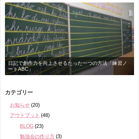
日記で創作力を向上させるたった一つの方法「練習ノ
ートABC」
カテゴリー
お知らせ
(20)
アウトプット
(48)
BLOG
(23)
勉強会の作り方
(3)