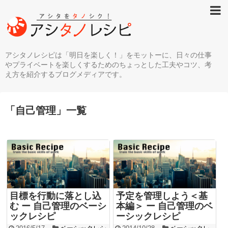
アシタノレシピは「明日を楽しく！」をモットーに、日々の仕事
やプライベートを楽しくするためのちょっとした工夫やコツ、考
え方を紹介するブログメディアです。
「
自己管理
」
一覧
目標を行動に落とし込
予定を管理しよう＜基
む ー 自己管理のベーシ
本編＞ ー 自己管理のベ
ックレシピ
ーシックレシピ