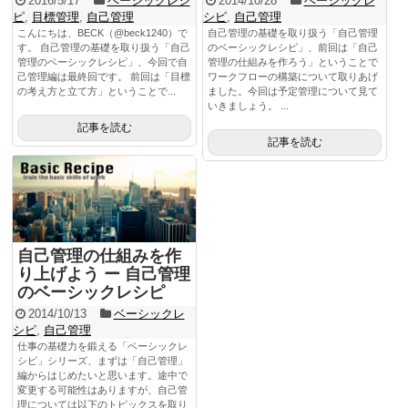
2016/5/17
ベーシックレシ
2014/10/28
ベーシックレ
ピ
,
目標管理
,
自己管理
シピ
,
自己管理
こんにちは、BECK（@beck1240）で
自己管理の基礎を取り扱う「自己管理
す。 自己管理の基礎を取り扱う「自己
のベーシックレシピ」、前回は「自己
管理のベーシックレシピ」、今回で自
管理の仕組みを作ろう」ということで
己管理編は最終回です。 前回は「目標
ワークフローの構築について取りあげ
の考え方と立て方」ということで...
ました。今回は予定管理について見て
いきましょう。 ...
記事を読む
記事を読む
自己管理の仕組みを作
り上げよう ー 自己管理
のベーシックレシピ
2014/10/13
ベーシックレ
シピ
,
自己管理
仕事の基礎力を鍛える「ベーシックレ
シピ」シリーズ、まずは「自己管理」
編からはじめたいと思います。途中で
変更する可能性はありますが、自己管
理については以下のトピックスを取り