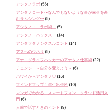
アシタノラボ
(56)
アシタノロード〜なんでもないような事が幸せを産
むサムシング〜
(5)
アシタノ・コラボ術！
(5)
アシタノ・ハックス！
(14)
アシタヲタノシクスルコント
(14)
アスへのウネリ
(5)
アナログライフハッカーのアナタノ仕事術
(22)
チェンジ！～自分を変えよう～
(6)
ハワイからアシタノ♡
(16)
マインドマップ１年生出張所
(10)
マンガでわかる！スマートフォン＋クラウド活用入
門
(6)
人前で話すときのヒント
(9)