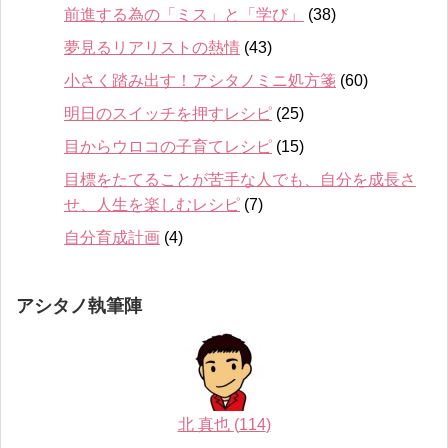
前進する為の「ミス」と「学び」
(38)
夢見るリアリストの熱情
(43)
小さく踏み出す！アシタノミニ処方箋
(60)
明日のスイッチを押すレシピ
(25)
目からウロコの子育てレシピ
(15)
目標をたてることが苦手な人でも、自分を成長さ
せ、人生を楽しむレシピ
(7)
自分育成計画
(4)
アシタノ執筆陣
北 真也
(
114
)