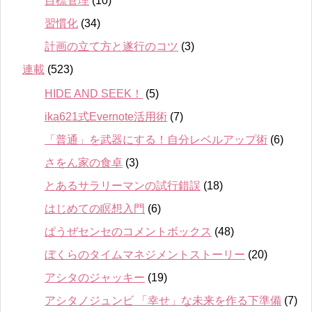
目標管理
(10)
習慣化
(34)
計画の立て方と遂行のコツ
(3)
連載
(523)
HIDE AND SEEK！
(5)
ika621式Evernote活用術
(7)
「普通」を武器にする！自分レベルアップ術
(6)
さをん家の食卓
(3)
とあるサラリーマンの試行錯誤
(18)
はじめての瞑想入門
(6)
ぱうぜセンセのコメントボックス
(48)
ぼくらのタイムマネジメントストーリー
(20)
アシタのジャッキー
(19)
アシタノジュンビ 「幸せ」な未来を作る下準備
(7)