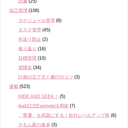
読書
(25)
自己管理
(108)
スケジュール管理
(6)
タスク管理
(45)
先送り防止
(2)
振り返り
(16)
目標管理
(10)
習慣化
(34)
計画の立て方と遂行のコツ
(3)
連載
(523)
HIDE AND SEEK！
(5)
ika621式Evernote活用術
(7)
「普通」を武器にする！自分レベルアップ術
(6)
さをん家の食卓
(3)