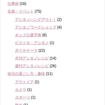
仕事術
(16)
企画・イベント
(75)
アシタノハングアウト！
(2)
アシタノワークショップ
(4)
オシブロ選手権
(6)
ビストロ・アシタノ
(1)
月イチテーマ
(22)
月刊アシタノレシピ
(14)
週刊アシタノレシピ
(26)
休日の過ごし方・趣味
(11)
アウトドア
(1)
カメラ
(1)
スポーツ
(1)