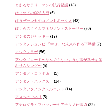
とあるサラリーマンの試行錯誤
(18)
はじめての瞑想入門
(6)
ぱうぜセンセのコメントボックス
(48)
ぼくらのタイムマネジメントストーリー
(20)
アシタのジャッキー
(19)
アシタノジュンビ 「幸せ」な未来を作る下準備
(7)
アシタノラボ
(56)
アシタノロード〜なんでもないような事が幸せを産
むサムシング〜
(5)
アシタノ・コラボ術！
(5)
アシタノ・ハックス！
(14)
アシタヲタノシクスルコント
(14)
アスへのウネリ
(5)
アナログライフハッカーのアナタノ仕事術
(22)