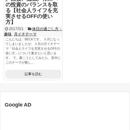
の投資のバランスを取
る【社会人ライフを充
実させるOFFの使い
方】
2017/5/1
休日の過ごし方・
趣味
,
月イチテーマ
こんにちは、BECKです。 ５月になっ
てしまいましたが、４月の月イチテー
マ「社会人ライフを充実させるOFFの
使い方」について書きたいと思いま
す。 で、書こうとしてみたら、意外に
このテーマが難し...
記事を読む
Google AD