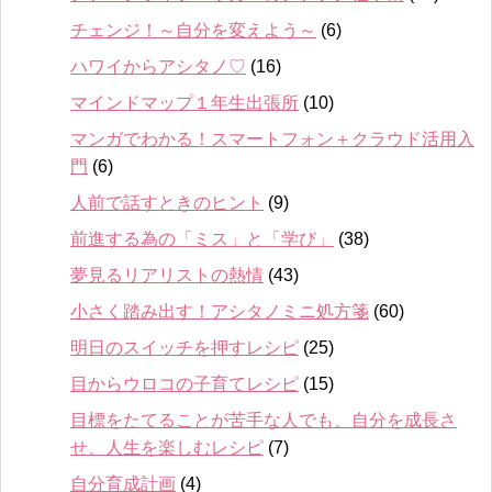
チェンジ！～自分を変えよう～
(6)
ハワイからアシタノ♡
(16)
マインドマップ１年生出張所
(10)
マンガでわかる！スマートフォン＋クラウド活用入
門
(6)
人前で話すときのヒント
(9)
前進する為の「ミス」と「学び」
(38)
夢見るリアリストの熱情
(43)
小さく踏み出す！アシタノミニ処方箋
(60)
明日のスイッチを押すレシピ
(25)
目からウロコの子育てレシピ
(15)
目標をたてることが苦手な人でも、自分を成長さ
せ、人生を楽しむレシピ
(7)
自分育成計画
(4)