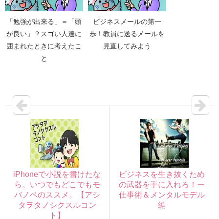
「勉強が出来る」＝「頭
ビジネスメールの第一
が良い」？スゴい人達に
歩！教員に送るメールを
囲まれたときに考えたこ
見直してみよう
と
iPhoneで小説を書けたな
ビジネスを生き抜くため
ら。いつでもどこでもモ
の武器を手に入れろ！ー
バノベのススメ。【アシ
仕事術＆メンタルモデル
タヲタノシクスルコン
編
ト】