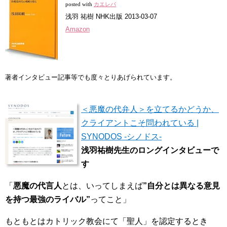
posted with
カエレバ
浅羽 祐樹 NHK出版 2013-03-07
Amazon
著者インタビュー記事等でも度々とりあげられています。
＜悪魔の代弁人＞を立てるかどうか、
クライアントこそ問われている |
SYNODOS -シノドス-
浅羽祐樹先生のロングインタビューで
す
「
悪魔の代言人
とは、いってしまえば
”自分とは異なる意見
を持つ最強のライバル”
ってこと」
もともとはカトリック教会にて「聖人」を認定するとき