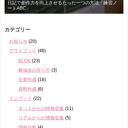
日記で創作力を向上させるたった一つの方法「練習ノ
ートABC」
カテゴリー
お知らせ
(20)
アウトプット
(48)
BLOG
(23)
勉強会の作り方
(3)
文章作成
(16)
資料作成
(6)
インプット
(22)
ネットからの情報収集
(11)
リアルからの情報収集
(5)
情報分析
(4)