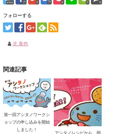
error
0
0
0
0
フォローする
北 真也
関連記事
第一回アシタノワークシ
ョップの申し込みを開始
しました！
アシタノレシピから、明