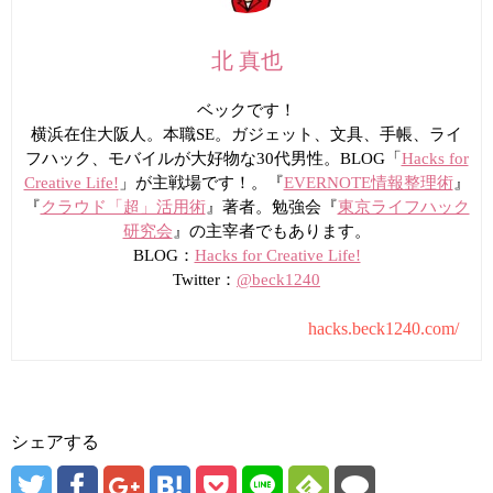
北 真也
ベックです！
横浜在住大阪人。本職SE。ガジェット、文具、手帳、ライ
フハック、モバイルが大好物な30代男性。BLOG「
Hacks for
Creative Life!
」が主戦場です！。『
EVERNOTE情報整理術
』
『
クラウド「超」活用術
』著者。勉強会『
東京ライフハック
研究会
』の主宰者でもあります。
BLOG：
Hacks for Creative Life!
Twitter：
@beck1240
hacks.beck1240.com/
シェアする