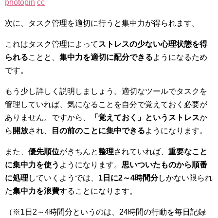
photopin
cc
次に、タスク管理を適切に行うと集中力が得られます。
これはタスク管理によって
ストレスの少ない心理状態を得
られる
ことと、
集中力を適切に配分できる
ようになるため
です。
もう少し詳しく説明しましょう。適切なツールでタスクを
管理していれば、気になることを自分で覚えておく必要が
ありません。ですから、
「覚えておく」というストレス
か
ら
開放
され、
目の前のことに集中できる
ようになります。
また、
優先順位
がきちんと
整理
されていれば、
重要なこと
に集中力を使う
ようになります。
思いついたものから順番
に処理
していくようでは、
1日に2～4時間分
しかない限られ
た
集中力を浪費
することになります。
（※1日2～4時間分というのは、24時間の行動を毎日記録