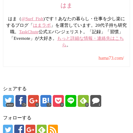
はま
はま（
@Surf_Fish
)です！あなたの暮らし・仕事を少し楽に
するブログ「
はまラボ
」を運営しています。20代子持ち研究
職。
TaskChute
公式エバンジェリスト。「記録」「習慣」
「Evernote」が大好き。
もっと詳細な情報・連絡先はこち
ら
。
hama73.com/
シェアする
error
0
0
0
1
フォローする