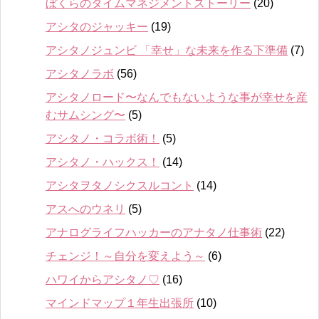
ぼくらのタイムマネジメントストーリー
(20)
アシタのジャッキー
(19)
アシタノジュンビ 「幸せ」な未来を作る下準備
(7)
アシタノラボ
(56)
アシタノロード〜なんでもないような事が幸せを産
むサムシング〜
(5)
アシタノ・コラボ術！
(5)
アシタノ・ハックス！
(14)
アシタヲタノシクスルコント
(14)
アスへのウネリ
(5)
アナログライフハッカーのアナタノ仕事術
(22)
チェンジ！～自分を変えよう～
(6)
ハワイからアシタノ♡
(16)
マインドマップ１年生出張所
(10)