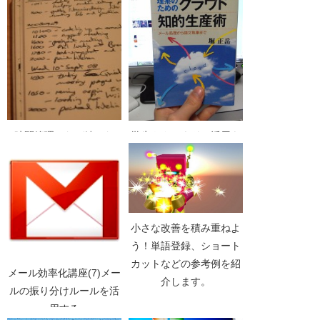
時間管理はなぜ続かな
学生やクラウドの活用を
い？時間管理を継続する
始めたい人におすすめ
3つのコツ（その2）
「理系のためのクラウド
知的生産術」
小さな改善を積み重ねよ
う！単語登録、ショート
カットなどの参考例を紹
メール効率化講座(7)メー
介します。
ルの振り分けルールを活
用する