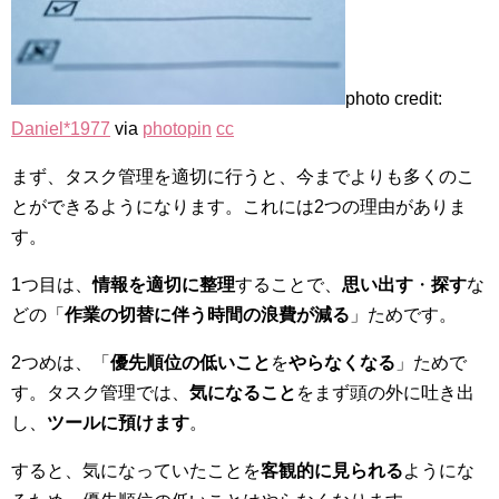
photo credit:
Daniel*1977
via
photopin
cc
まず、タスク管理を適切に行うと、今までよりも多くのこ
とができるようになります。これには2つの理由がありま
す。
1つ目は、
情報を適切に整理
することで、
思い出す
・
探す
な
どの「
作業の切替に伴う時間の浪費が減る
」ためです。
2つめは、「
優先順位の低いこと
を
やらなくなる
」ためで
す。タスク管理では、
気になること
をまず頭の外に吐き出
し、
ツールに預けます
。
すると、気になっていたことを
客観的に見られる
ようにな