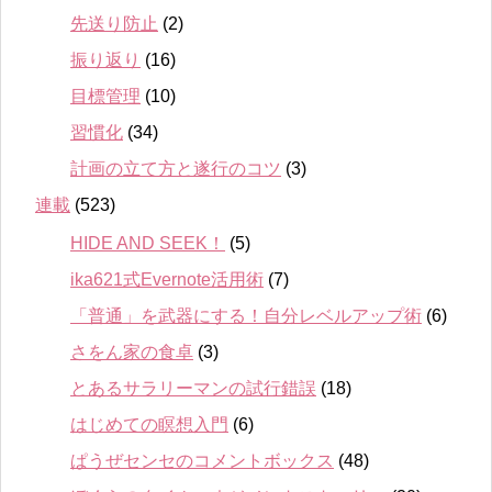
先送り防止
(2)
振り返り
(16)
目標管理
(10)
習慣化
(34)
計画の立て方と遂行のコツ
(3)
連載
(523)
HIDE AND SEEK！
(5)
ika621式Evernote活用術
(7)
「普通」を武器にする！自分レベルアップ術
(6)
さをん家の食卓
(3)
とあるサラリーマンの試行錯誤
(18)
はじめての瞑想入門
(6)
ぱうぜセンセのコメントボックス
(48)