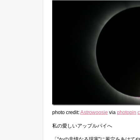
photo credit:
Astrowoosie
via
photopin
c
私の愛しいアップルパイへ
「“かの非情なる現実”に風穴をあけて