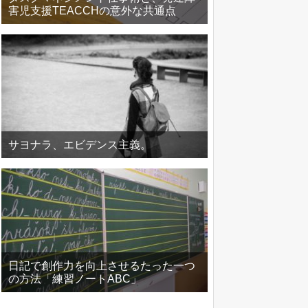
害児支援TEACCHの意外な共通点
サヨナラ、エビデンス主義。
日記で創作力を向上させるたった一つ
の方法「練習ノートABC」