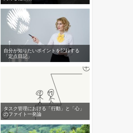
自分が知りたいポイントを記録する
「定点日記」
タスク管理における「行動」と「心」
のファイト一発論