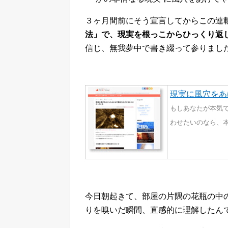
３ヶ月間前にそう宣言してからこの連
法」で、現実を根っこからひっくり返
信じ、無我夢中で書き綴って参りまし
現実に風穴をあ
もしあなたが本気
わせたいのなら、
今日朝起きて、部屋の片隅の花瓶の中
りを嗅いだ瞬間、直感的に理解したん