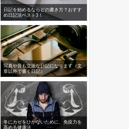
日記を始めるならどの書き方？おすす
め日記法ベスト3！
写真や音も立派な日記になります（文
章以外で書く日記）
冬にカゼをひかないために、免疫力を
高める健康法