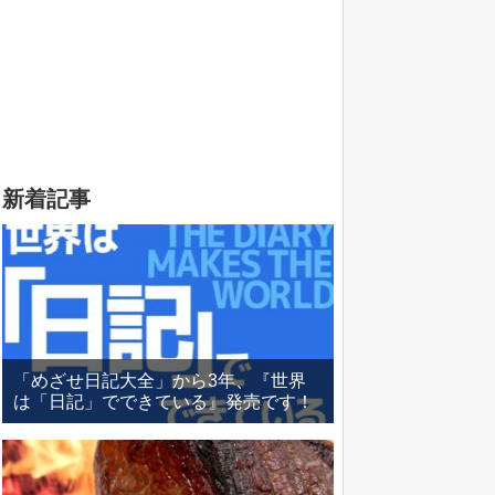
新着記事
「めざせ日記大全」から3年、『世界
は「日記」でできている』発売です！