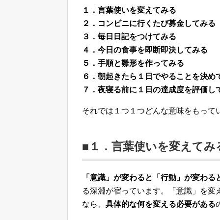
１．言葉使いを変えてみる
２．コンビニに行くたび募金してみる
３．毎日日記をつけてみる
４．今日の食事を即断即決してみる
５．手順と雛形を作ってみる
６．朝起きたら１日でやることを決め
７．夜寝る前に１日の達成度を評価し
それでは１つ１つどんな意味をもって
■１．言葉使いを変えてみ
「意識」が変わると「行動」が変わる
る深淵が宿っています。「意識」を変
なら、
具体的な何を変える必要がある