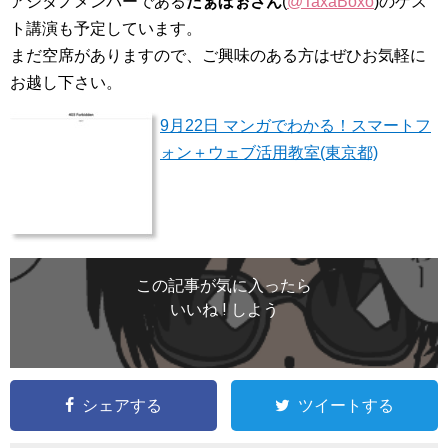
アシタノメンバーである
たぁぼぉさん
(
@TaxaBoxo
)のゲス
ト講演も予定しています。
まだ空席がありますので、ご興味のある方はぜひお気軽に
お越し下さい。
9月22日 マンガでわかる！スマートフ
ォン＋ウェブ活用教室(東京都)
この記事が気に入ったら
いいね ! しよう
シェアする
ツイートする