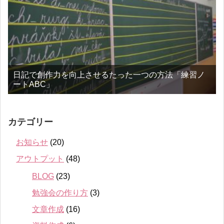
日記で創作力を向上させるたった一つの方法「練習ノ
ートABC」
カテゴリー
お知らせ
(20)
アウトプット
(48)
BLOG
(23)
勉強会の作り方
(3)
文章作成
(16)