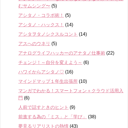
むサムシング〜
(5)
アシタノ・コラボ術！
(5)
アシタノ・ハックス！
(14)
アシタヲタノシクスルコント
(14)
アスへのウネリ
(5)
アナログライフハッカーのアナタノ仕事術
(22)
チェンジ！～自分を変えよう～
(6)
ハワイからアシタノ♡
(16)
マインドマップ１年生出張所
(10)
マンガでわかる！スマートフォン＋クラウド活用入
門
(6)
人前で話すときのヒント
(9)
前進する為の「ミス」と「学び」
(38)
夢見るリアリストの熱情
(43)