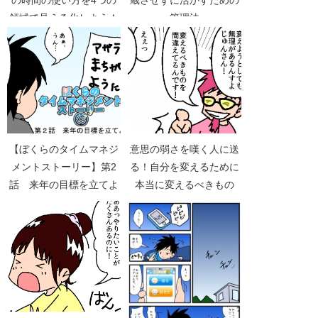
の時間の使い方を4つの
蔵させずに活かすための
領域で見える化しよう！
管理法
意思の弱さを嘆く人に送
【ぼくらのタイムマネジ
る！自分を変えるために
メントストーリー】第2
本当に変えるべきもの
話 来年の目標を立てよ
#ashitanoWS
う！