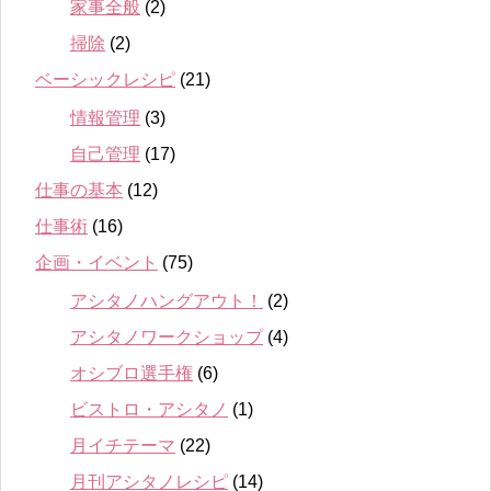
家事全般
(2)
掃除
(2)
ベーシックレシピ
(21)
情報管理
(3)
自己管理
(17)
仕事の基本
(12)
仕事術
(16)
企画・イベント
(75)
アシタノハングアウト！
(2)
アシタノワークショップ
(4)
オシブロ選手権
(6)
ビストロ・アシタノ
(1)
月イチテーマ
(22)
月刊アシタノレシピ
(14)