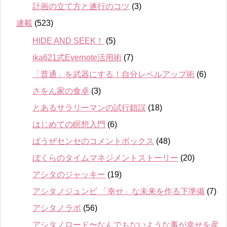
計画の立て方と遂行のコツ
(3)
連載
(523)
HIDE AND SEEK！
(5)
ika621式Evernote活用術
(7)
「普通」を武器にする！自分レベルアップ術
(6)
さをん家の食卓
(3)
とあるサラリーマンの試行錯誤
(18)
はじめての瞑想入門
(6)
ぱうぜセンセのコメントボックス
(48)
ぼくらのタイムマネジメントストーリー
(20)
アシタのジャッキー
(19)
アシタノジュンビ 「幸せ」な未来を作る下準備
(7)
アシタノラボ
(56)
アシタノロード〜なんでもないような事が幸せを産