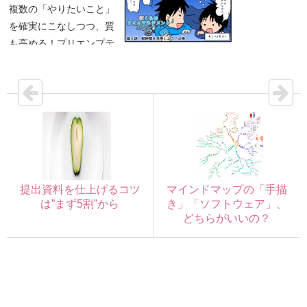
複数の「やりたいこと」
を確実にこなしつつ、質
も高める！プリエンプテ
【ぼくらのタイムマネジ
ィブ・マルチタスクのス
メントストーリー】第1
スメ
話 朝時間を活用しよ
う！
提出資料を仕上げるコツ
マインドマップの「手描
は”まず5割”から
き」「ソフトウェア」、
どちらがいいの？