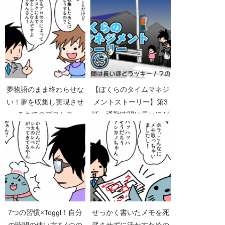
夢物語のまま終わらせな
【ぼくらのタイムマネジ
い！夢を収集し実現させ
メントストーリー】第3
るまでのプロセス
話 通勤時間は長いほど
ラッキー!?
7つの習慣×Toggl！自分
せっかく書いたメモを死