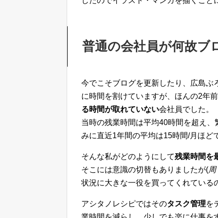
したのでイラスト・マンガを描くこと
普通の会社員が何故ブ
今でこそブログを更新したり、広島ぶ
に時間を割けていますが、ほんの2年
る時間が取れていない
会社員でした。
当時の残業時間は平均40時間を超え、繁
みに直近1年間の平均は15時間/月ほどで
そんな私がどのようにして
残業時間を
そこには意識の切替もありましたが(
周
状況に大きな一役を買ってくれている
アシタノレシピではその
タスク管理
を
業時間を減らし、少しでも楽に仕事を