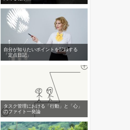
自分が知りたいポイントを記録する
「定点日記」
タスク管理における「行動」と「心」
のファイト一発論