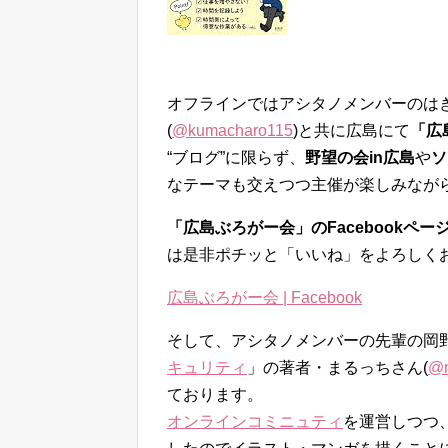
オフラインではアシタノメンバーのはぎ
(
@kumacharo115
)と共に広島にて
「広
“ブログ”に限らず、
野望の会in広島
や
ソ
なテーマも交えつつ主催が楽しみなが
「広島ぶろがー会」のFacebookペー
は是非ポチッと「いいね」をよろしく
広島ぶろがー会 | Facebook
そして、アシタノメンバーの先輩の岡野
キュリティ
」の著者・まるっちさん(
@m
ております。
オンラインコミニュティ
を運営しつつ