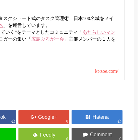
タスクシュート式のタスク管理術、日本100名城をメイ
ち
」を運営しています。
きていく”をテーマとしたコミュニティ「
あたらしいマン
ロガーの集い「
広島ぶろがー会
」主催メンバーの１人を
kt-zoe.com/
0
0
0