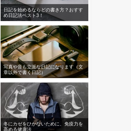
日記を始めるならどの書き方？おすす
め日記法ベスト3！
写真や音も立派な日記になります（文
章以外で書く日記）
冬にカゼをひかないために、免疫力を
高める健康法