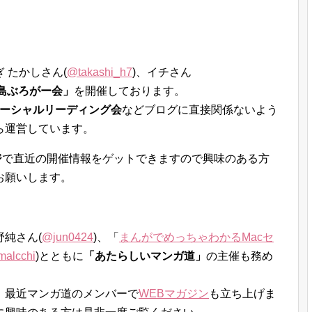
 たかしさん(
@takashi_h7
)、イチさん
島ぶろがー会」
を開催しております。
ーシャルリーディング会
などブログに直接関係ないよう
ら運営しています。
ジ
で直近の開催情報をゲットできますので興味のある方
お願いします。
純さん(
@jun0424
)、「
まんがでめっちゃわかるMacセ
alcchi
)とともに
「あたらしいマンガ道」
の主催も務め
、最近マンガ道のメンバーで
WEBマガジン
も立ち上げま