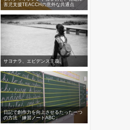
害児支援TEACCHの意外な共通点
サヨナラ、エビデンス主義。
日記で創作力を向上させるたった一つ
の方法「練習ノートABC」