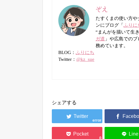
ぞえ
たすくまの使い方や
ンにブログ「
ふりに
“まんがを描いて生
ガ道
」や広島でのブ
務めています。
BLOG：
ふりにち
Twitter：
@kz_sue
シェアする
error
0