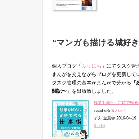
“マンガも描ける城好き
個人ブログ「
ふりにち
」にてタスク管
まんがを交えながらブログを更新してい
タスク管理の基本がまんがで分かる
「
闘記〜」
を出版致しました。
残業を減らし定時で帰る仕事
posted with
ヨメレバ
ぞえ 金風舎 2016-04-19
Kindle