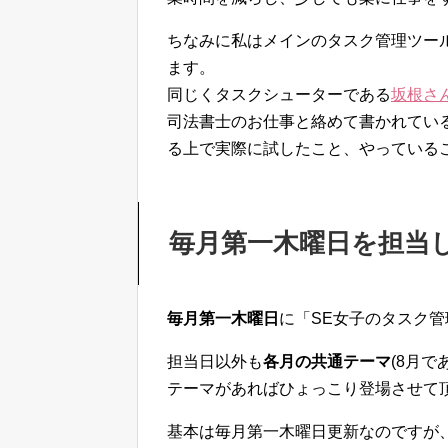
ちなみに私はメインのタスク管理ツールにタ
ます。
同じくタスクシューターである
坂根さ
司法書士のお仕事と絡めて書かれてい
る上で実際に試したこと、やっている
毎月第一木曜日を担当
毎月第一木曜日
に「SE女子のタスク
担当日以外も
各月の共通テーマ
(8月
テーマがあればひょっこり登場させて
基本は毎月第一木曜日更新なのですが