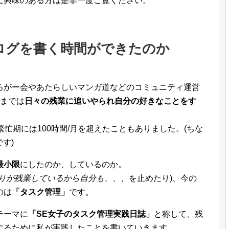
に興味のある方は是非一度ご覧ください。
ログを書く時間ができたのか
ろがー会やあたらしいマンガ道などのコミュニティ運営
前までは
日々の残業に追いやられ自分の好きなことをす
忙期には100時間/月を超えたこともありました。(ちな
す)
最小限
にしたのか、しているのか。
りが残業しているから自分も、、、
を止めたり)、今の
のは
「タスク管理」
です。
テーマに
「SE女子のタスク管理実践日誌」
と称して、残
するために私が実践したことを書いていきます。