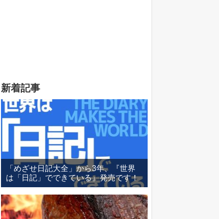
新着記事
「めざせ日記大全」から3年、『世界
は「日記」でできている』発売です！