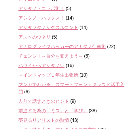
アシタノ・コラボ術！
(5)
アシタノ・ハックス！
(14)
アシタヲタノシクスルコント
(14)
アスへのウネリ
(5)
アナログライフハッカーのアナタノ仕事術
(22)
チェンジ！～自分を変えよう～
(6)
ハワイからアシタノ♡
(16)
マインドマップ１年生出張所
(10)
マンガでわかる！スマートフォン＋クラウド活用入
門
(6)
人前で話すときのヒント
(9)
前進する為の「ミス」と「学び」
(38)
夢見るリアリストの熱情
(43)