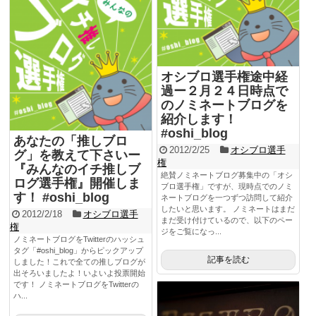
オシブロ選手権途中経
過ー２月２４日時点で
のノミネートブログを
紹介します！
#oshi_blog
あなたの「推しブロ
2012/2/25
オシブロ選手
グ」を教えて下さいー
権
『みんなのイチ推しブ
絶賛ノミネートブログ募集中の「オシ
ログ選手権』開催しま
ブロ選手権」ですが、現時点でのノミ
す！ #oshi_blog
ネートブログを一つずつ訪問して紹介
したいと思います。 ノミネートはまだ
2012/2/18
オシブロ選手
まだ受け付けているので、以下のペー
権
ジをご覧になっ...
ノミネートブログをTwitterのハッシュ
タグ「#oshi_blog」からピックアップ
記事を読む
しました！これで全ての推しブログが
出そろいましたよ！いよいよ投票開始
です！ ノミネートブログをTwitterの
ハ...