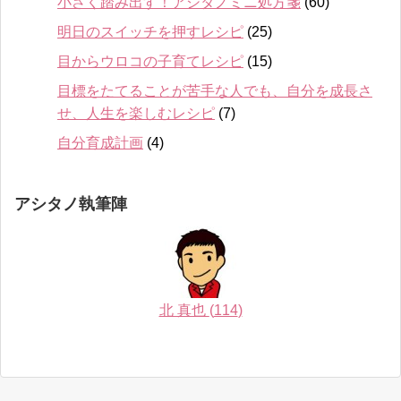
小さく踏み出す！アシタノミニ処方箋
(60)
明日のスイッチを押すレシピ
(25)
目からウロコの子育てレシピ
(15)
目標をたてることが苦手な人でも、自分を成長さ
せ、人生を楽しむレシピ
(7)
自分育成計画
(4)
アシタノ執筆陣
北 真也
(
114
)