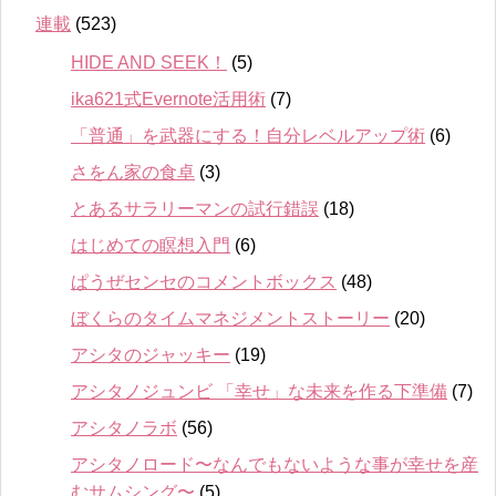
連載
(523)
HIDE AND SEEK！
(5)
ika621式Evernote活用術
(7)
「普通」を武器にする！自分レベルアップ術
(6)
さをん家の食卓
(3)
とあるサラリーマンの試行錯誤
(18)
はじめての瞑想入門
(6)
ぱうぜセンセのコメントボックス
(48)
ぼくらのタイムマネジメントストーリー
(20)
アシタのジャッキー
(19)
アシタノジュンビ 「幸せ」な未来を作る下準備
(7)
アシタノラボ
(56)
アシタノロード〜なんでもないような事が幸せを産
むサムシング〜
(5)