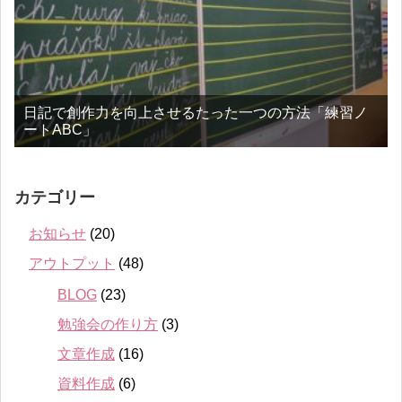
日記で創作力を向上させるたった一つの方法「練習ノ
ートABC」
カテゴリー
お知らせ
(20)
アウトプット
(48)
BLOG
(23)
勉強会の作り方
(3)
文章作成
(16)
資料作成
(6)