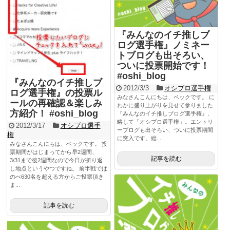
『みんなのイチ推しブ
ログ選手権』ノミネー
トブログも出そろい、
ついに投票開始です！
#oshi_blog
『みんなのイチ推しブ
2012/3/3
オシブロ選手権
ログ選手権』の投票ル
みなさんこんにちは、ベックです。 に
ールの再確認＆楽しみ
わかに盛り上がりを見せて参りました
方紹介！ #oshi_blog
『みんなのイチ推しブログ選手権』、
略して「オシブロ選手権」。エントリ
2012/3/17
オシブロ選手
ーブログも出そろい、ついに投票期間
権
に突入です。総...
みなさんこんにちは、ベックです。 投
票期間がはじまってから早2週間、
記事を読む
3/31まで後2週間なので今日が折り返
し地点というやつですね。 前半戦では
のべ630名を超える方からご投票頂き
ま...
記事を読む