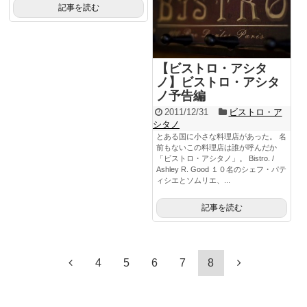
記事を読む
【ビストロ・アシタ
ノ】ビストロ・アシタ
ノ予告編
2011/12/31
ビストロ・ア
シタノ
とある国に小さな料理店があった。 名
前もないこの料理店は誰が呼んだか
「ビストロ・アシタノ」。 Bistro. /
Ashley R. Good １０名のシェフ・パテ
ィシエとソムリエ、...
記事を読む
4
5
6
7
8